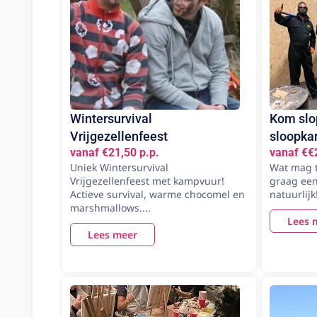
Wintersurvival
Kom slop
Vrijgezellenfeest
sloopka
vanaf €21,50 p.p.
vanaf €€
Uniek Wintersurvival
Wat mag t
Vrijgezellenfeest met kampvuur!
graag een
Actieve survival, warme chocomel en
natuurlijk
marshmallows....
Lees 
Lees meer