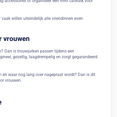
aag accessoires of organiseer een mini catwalk voor
vaak willen uiteindelijk alle vriendinnen even
or vrouwen
en? Dan is trouwjurken passen tijdens een
rigineel, gezellig, laagdrempelig en zorgt gegarandeerd
en én waar nog lang over nagepraat wordt? Dan is dit
oor vrouwen.
e