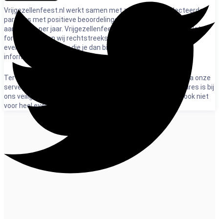
Vrijgezellenfeest.nl werkt samen met zorgvuldig geselecteerde
partners met positieve beoordelingen en ontvangt duizenden
aanvragen per jaar. Vrijgezellenfeest.nl is geen organisator. Het
formulier sturen wij rechtstreeks naar het uitvoerende
evenementenbureau die je dan binnen 2 werkdagen direct
informeert. Wel zo makkelijk.
Ter bescherming van de privacy verloopt het mailcontact via onze
server en schermen wij e-mailadresssen af. Jouw e-mailadres is bij
ons veilig. We verkopen het niet door en lenen het niet uit, ook niet
voor heel even.