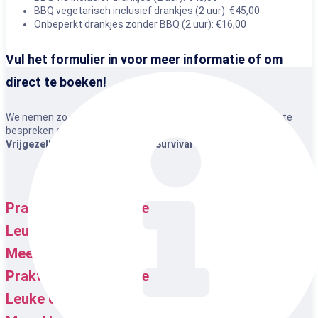
BBQ vegetarisch inclusief drankjes (2 uur): €45,00
Onbeperkt drankjes zonder BBQ (2 uur): €16,00
Vul het formulier in voor meer informatie of om
direct te boeken!
We nemen zo snel mogelijk contact met je op om alle details te
bespreken en ervoor te zorgen dat dit een fantastisch
Vrijgezellenfeest Lasergame & Survival
wordt!
Praktische informatie
Leuke extra's
Meer Horeca
Praktische informatie
Leuke extra's