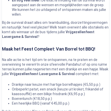
En nog veel meer!
De exacte invulling van de survival wordt
aangepast aan de wensen en mogelijkheden van de groep.
We kunnen het zo uitdagend of ontspannen maken als jullie
willen.
Bij de survival draait alles om teambuilding, doorzettingsvermogen
en natuurlijk: heel veel plezier! Welk team overwint alle obstakels en
komt als winnaar uit de bus tijdens jullie
Vrijgezellenfeest
Lasergame & Survival
?
Maak het Feest Compleet: Van Borrel tot BBQ!
Na alle actie is het tijd om te ontspannen, na te praten en de
overwinning te vieren! In onze sfeervolle Pandahut of op ons ruime
terras kunnen jullie nagenieten met een drankje en een hapje. Maak
jullie
Vrijgezellenfeest Lasergame & Survival
compleet met:
Drankje naar keuze met hartige borrelhapjes (€5,50 p.p.)
Onbeperkt patat, een snack (keuze uit kroket, frikandel of
kaassoufflé) en een blikje frisdrank (€6,95 p.p.)
Boerenlunch (€18,50 p.p.)
Een heerlijke BBQ (vanaf €45,00 p.p.)