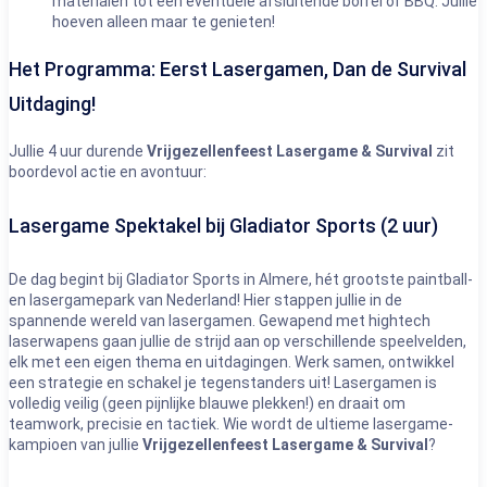
materialen tot een eventuele afsluitende borrel of BBQ. Jullie
hoeven alleen maar te genieten!
Het Programma: Eerst Lasergamen, Dan de Survival
Uitdaging!
Jullie 4 uur durende
Vrijgezellenfeest Lasergame & Survival
zit
boordevol actie en avontuur:
Lasergame Spektakel bij Gladiator Sports (2 uur)
De dag begint bij Gladiator Sports in Almere, hét grootste paintball-
en lasergamepark van Nederland! Hier stappen jullie in de
spannende wereld van lasergamen. Gewapend met hightech
laserwapens gaan jullie de strijd aan op verschillende speelvelden,
elk met een eigen thema en uitdagingen. Werk samen, ontwikkel
een strategie en schakel je tegenstanders uit! Lasergamen is
volledig veilig (geen pijnlijke blauwe plekken!) en draait om
teamwork, precisie en tactiek. Wie wordt de ultieme lasergame-
kampioen van jullie
Vrijgezellenfeest Lasergame & Survival
?