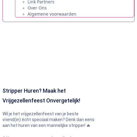
Link Partners
Over Ons
Algemene voorwaarden
Home
»
Categorie
»
Mannelijke strippers
Mannelijke strippers vrijgezellenfeest
Leukste Activiteiten & Originele Ideeën voor een vrijgezellenfeest in
Mannelijke strippers. Boek nu Eenvoudig!
Stripper Huren? Maak het
Vrijgezellenfeest Onvergetelijk!
Wil je het vrijgezellenfeest van je beste
vriend(in) écht speciaal maken? Denk dan eens
aan het huren van een mannelijke stripper! 🔥