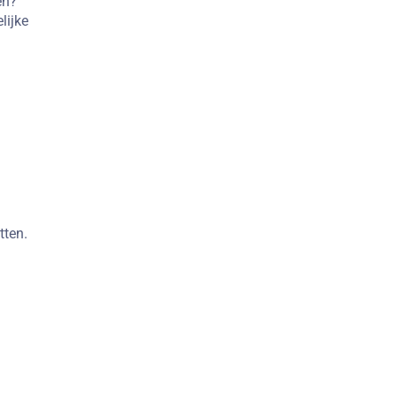
en?
lijke
tten.