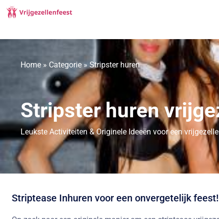
Home
»
Categorie
»
Stripster huren
Stripster huren vrijge
Leukste Activiteiten & Originele Ideeën voor een vrijgezell
Striptease Inhuren voor een onvergetelijk feest!