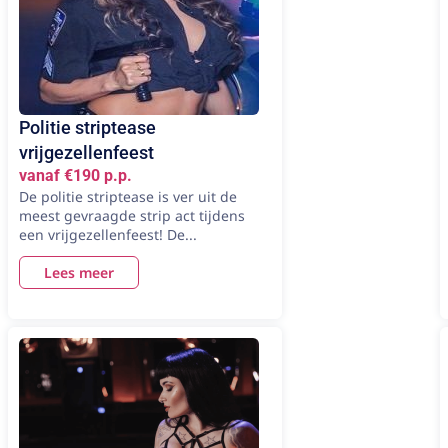
Politie striptease
vrijgezellenfeest
vanaf €190 p.p.
De politie striptease is ver uit de
meest gevraagde strip act tijdens
een vrijgezellenfeest! De...
Lees meer