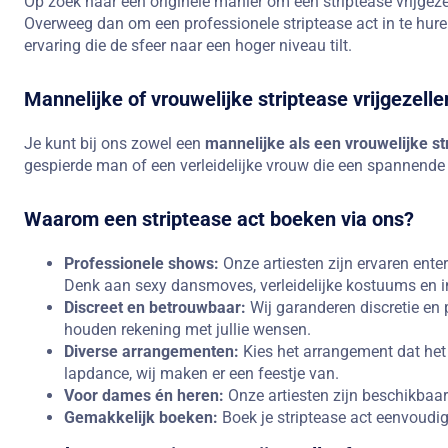
Op zoek naar een originele manier om een striptease vrijgez
Overweeg dan om een professionele striptease act in te huren
ervaring die de sfeer naar een hoger niveau tilt.
Mannelijke of vrouwelijke striptease vrijgezell
Je kunt bij ons zowel een
mannelijke als een vrouwelijke st
gespierde man of een verleidelijke vrouw die een spannende
Waarom een striptease act boeken via ons?
Professionele shows:
Onze artiesten zijn ervaren ente
Denk aan sexy dansmoves, verleidelijke kostuums en in
Discreet en betrouwbaar:
Wij garanderen discretie en p
houden rekening met jullie wensen.
Diverse arrangementen:
Kies het arrangement dat het b
lapdance, wij maken er een feestje van.
Voor dames én heren:
Onze artiesten zijn beschikbaa
Gemakkelijk boeken:
Boek je striptease act eenvoudig