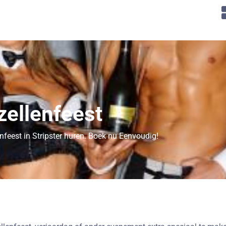
zellenfeest
enfeest in Stripster huren. Boek nu Eenvoudig!