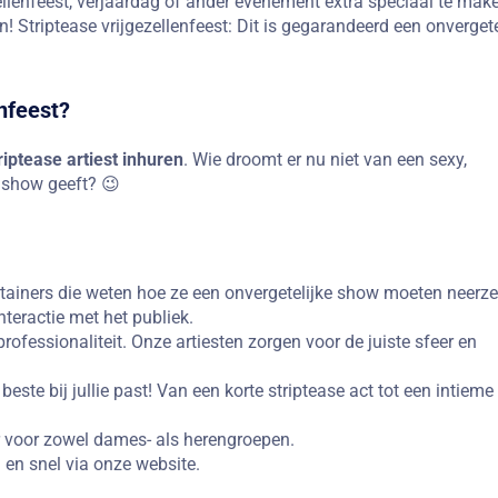
ellenfeest, verjaardag of ander evenement extra speciaal te mak
! Striptease vrijgezellenfeest: Dit is gegarandeerd een onvergete
enfeest?
riptease artiest inhuren
. Wie droomt er nu niet van een sexy,
 show geeft? 😉
rtainers die weten hoe ze een onvergetelijke show moeten neerze
teractie met het publiek.
rofessionaliteit. Onze artiesten zorgen voor de juiste sfeer en
este bij jullie past! Van een korte striptease act tot een intieme
r voor zowel dames- als herengroepen.
 en snel via onze website.