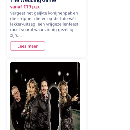
The Wedding Game
vanaf €19 p.p.
Vergeet het geijkte konijnenpak en
die stripper die-er-op-de-foto-wél-
lekker-uitzag: een vrijgezellenfeest
moet vooral waanzinnig gezellig
zijn....
Lees meer