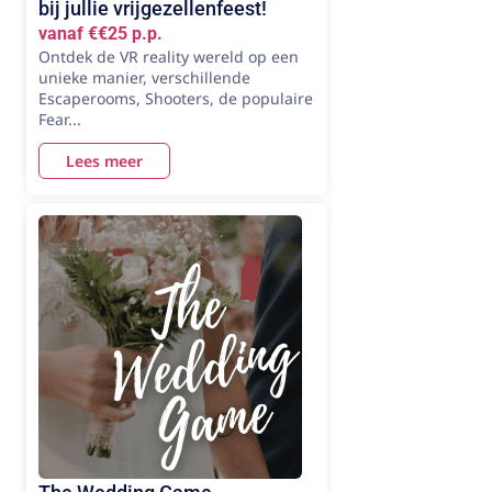
bij jullie vrijgezellenfeest!
vanaf €€25 p.p.
Ontdek de VR reality wereld op een
unieke manier, verschillende
Escaperooms, Shooters, de populaire
Fear...
Lees meer