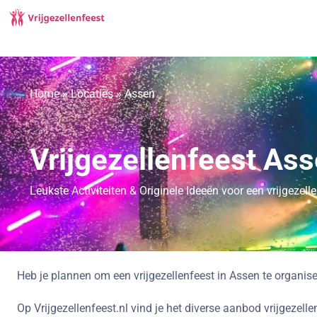
Home
»
Locaties
»
Assen
Vrijgezellenfeest As
Leukste Activiteiten & Originele Ideeën voor een vrijgezel
Heb je plannen om een vrijgezellenfeest in Assen te organis
Op Vrijgezellenfeest.nl vind je het diverse aanbod vrijgezel