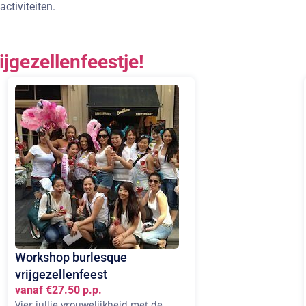
ctiviteiten.
ijgezellenfeestje!
Workshop burlesque
vrijgezellenfeest
vanaf €27.50 p.p.
Vier jullie vrouwelijkheid met de