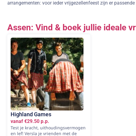
arrangementen: voor ieder vrijgezellenfeest zijn er passende a
Assen: Vind & boek jullie ideale vr
Highland Games
vanaf €29.50 p.p.
Test je kracht, uithoudingsvermogen
en lef! Versla je vrienden met de