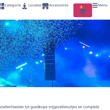
Categorie
Locaties
Accessoires
Menu
0
ezellenfeesten tot goedkope vrijgezellenuitjes en complete