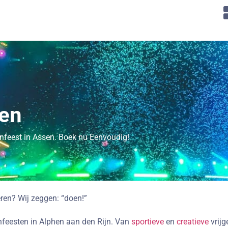
sen
lenfeest in Assen. Boek nu Eenvoudig!
eren? Wij zeggen: “doen!”
lenfeesten in Alphen aan den Rijn. Van
sportieve
en
creatieve
vrijg