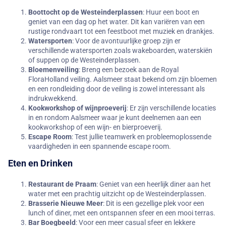
Boottocht op de Westeinderplassen
: Huur een boot en
geniet van een dag op het water. Dit kan variëren van een
rustige rondvaart tot een feestboot met muziek en drankjes.
Watersporten
: Voor de avontuurlijke groep zijn er
verschillende watersporten zoals wakeboarden, waterskiën
of suppen op de Westeinderplassen.
Bloemenveiling
: Breng een bezoek aan de Royal
FloraHolland veiling. Aalsmeer staat bekend om zijn bloemen
en een rondleiding door de veiling is zowel interessant als
indrukwekkend.
Kookworkshop of wijnproeverij
: Er zijn verschillende locaties
in en rondom Aalsmeer waar je kunt deelnemen aan een
kookworkshop of een wijn- en bierproeverij.
Escape Room
: Test jullie teamwerk en probleemoplossende
vaardigheden in een spannende escape room.
Eten en Drinken
Restaurant de Praam
: Geniet van een heerlijk diner aan het
water met een prachtig uitzicht op de Westeinderplassen.
Brasserie Nieuwe Meer
: Dit is een gezellige plek voor een
lunch of diner, met een ontspannen sfeer en een mooi terras.
Bar Boegbeeld
: Voor een meer casual sfeer en lekkere