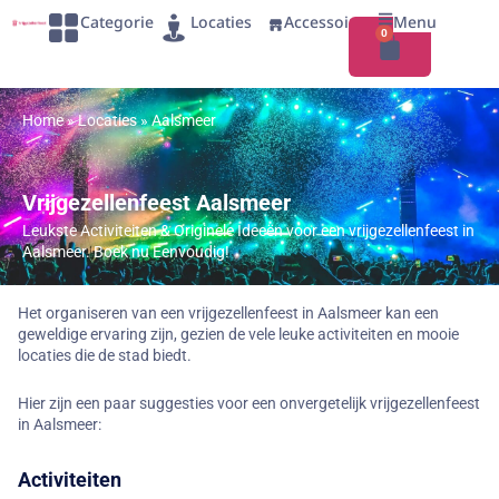
Categorie
Locaties
Accessoires
Menu
0
Home
»
Locaties
»
Aalsmeer
Vrijgezellenfeest Aalsmeer
Leukste Activiteiten & Originele Ideeën voor een vrijgezellenfeest in
Aalsmeer. Boek nu Eenvoudig!
Het organiseren van een vrijgezellenfeest in Aalsmeer kan een
geweldige ervaring zijn, gezien de vele leuke activiteiten en mooie
locaties die de stad biedt.
Hier zijn een paar suggesties voor een onvergetelijk vrijgezellenfeest
in Aalsmeer:
Activiteiten