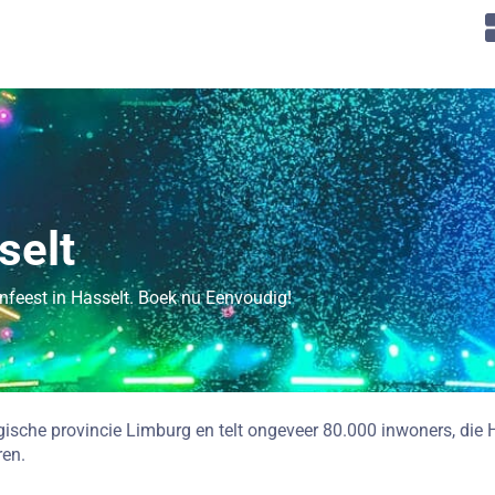
selt
lenfeest in Hasselt. Boek nu Eenvoudig!
gische provincie Limburg en telt ongeveer 80.000 inwoners, di
ren.