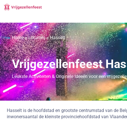
Home
»
Locaties
»
Hasselt
Vrijgezellenfeest Has
Leukste Activiteiten & Originele Ideeën voor een vrijgezel
Hasselt is de hoofdstad en grootste centrumstad van de Bel
inwonersaantal de kleinste provinciehoofdstad van Vlaande