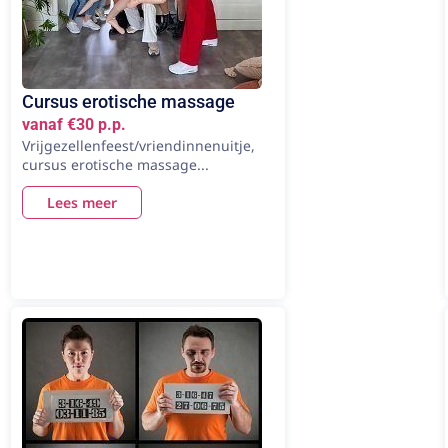
Cursus erotische massage
vanaf €30 p.p.
Vrijgezellenfeest/vriendinnenuitje,
cursus erotische massage...
Lees meer