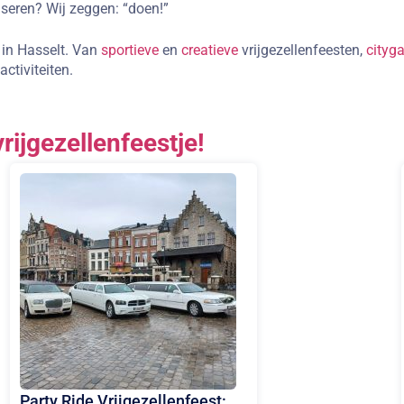
iseren? Wij zeggen: “doen!”
n in Hasselt. Van
sportieve
en
creatieve
vrijgezellenfeesten,
cityg
ctiviteiten.
vrijgezellenfeestje!
Party Ride Vrijgezellenfeest: