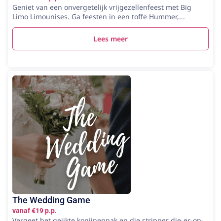
Geniet van een onvergetelijk vrijgezellenfeest met Big
Limo Limounises. Ga feesten in een toffe Hummer,...
Lees meer
The Wedding Game
vanaf €19 p.p.
Vergeet het geijkte konijnenpak en die stripper die-er-op-