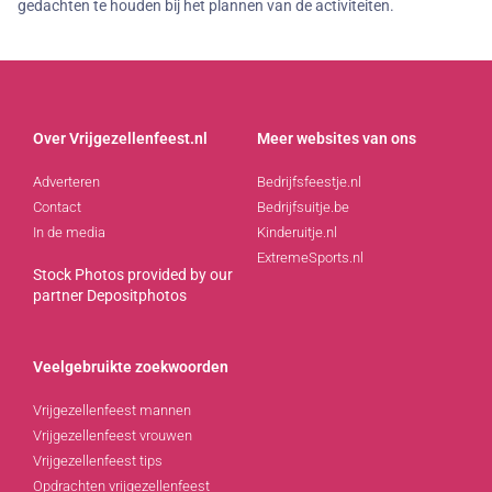
gedachten te houden bij het plannen van de activiteiten.
Over Vrijgezellenfeest.nl
Meer websites van ons
Adverteren
Bedrijfsfeestje.nl
Contact
Bedrijfsuitje.be
In de media
Kinderuitje.nl
ExtremeSports.nl
Stock Photos provided by our
partner
Depositphotos
Veelgebruikte zoekwoorden
Vrijgezellenfeest mannen
Vrijgezellenfeest vrouwen
Vrijgezellenfeest tips
Opdrachten vrijgezellenfeest