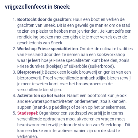
vrijgezellenfeest in Sneek:
Boottocht door de grachten
: Huur een boot en verken de
grachten van Sneek. Dit is een geweldige manier om de stad
te zien en plezier te hebben met je vrienden. Je kunt zelfs een
rondleiding boeken met een gids die je meer vertelt over de
geschiedenis van Sneek.
Workshop Friese specialiteiten
: Ontdek de culinaire tradities
van Friesland door deel te nemen aan een kookworkshop
waar je leert hoe je Friese specialiteiten kunt bereiden, zoals
Friese dumkes (koekjes) of sûkerbôle (suikerbrood).
Bierproeverij
: Bezoek een lokale brouwerij en geniet van een
bierproeverij. Proef verschillende ambachtelijke bieren terwijl
je meer te weten komt over het brouwproces en de
verschillende bierstijlen.
Activiteiten op het water
: Naast een boottocht kun je ook
andere watersportactiviteiten ondernemen, zoals kanoën,
suppen (stand-up paddling) of zeilen op het Sneekermeer.
Stadsspel
: Organiseer een stadsspel waarbij je in teams
verschillende opdrachten moet uitvoeren en vragen moet
beantwoorden terwijl je door de straten van Sneek loopt. Dit
kan een leuke en interactieve manier zijn om de stad te
verkennen.