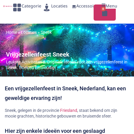
Categorie
Locaties
Accessoires
Menu
0
Home
»
Locaties
»
Sneek
Vrijgezellenfeest Sneek
Leukste Activiteiten & Originele Ideeën voor een vrijgezellenfeest in
Sneek. Boek nu Eenvoudig!
Een vrijgezellenfeest in Sneek, Nederland, kan een
geweldige ervaring zijn!
Sneek, gelegen in de provincie
Friesland
, staat bekend om zijn
mooie grachten, historische gebouwen en bruisende sfeer.
Hier zijn enkele ideeën voor een geslaagd