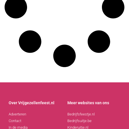
Over Vrijgezellenfeest.nl
Meer websites van ons
Adverteren
Bedrijfsfeestje.nl
Contact
Bedrijfsuitje.be
In de media
Kinderuitje.nl