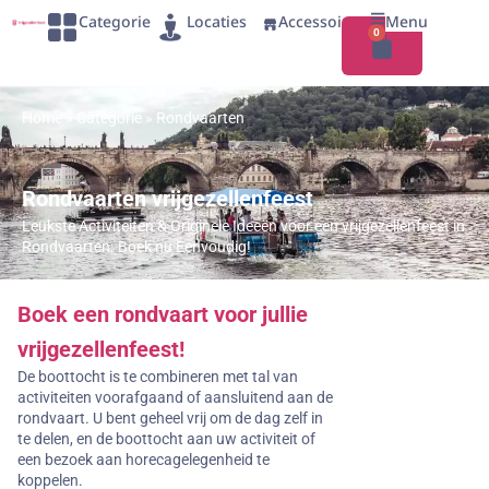
Categorie
Locaties
Accessoires
Menu
0
Home
»
Categorie
»
Rondvaarten
Rondvaarten vrijgezellenfeest
Leukste Activiteiten & Originele Ideeën voor een vrijgezellenfeest in
Rondvaarten. Boek nu Eenvoudig!
Boek een rondvaart voor jullie
vrijgezellenfeest!
De boottocht is te combineren met tal van
activiteiten voorafgaand of aansluitend aan de
rondvaart. U bent geheel vrij om de dag zelf in
te delen, en de boottocht aan uw activiteit of
een bezoek aan horecagelegenheid te
koppelen.