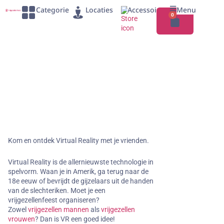
Categorie
Locaties
Accessoires
Menu
0
Home
»
Categorie
»
VR
VR vrijgezellenfeest
Leukste Activiteiten & Originele Ideeën voor een vrijgezellenfeest in
VR. Boek nu Eenvoudig!
Kom en ontdek Virtual Reality met je vrienden.
Virtual Reality is de allernieuwste technologie in
spelvorm. Waan je in Amerik, ga terug naar de
18e eeuw of bevrijdt de gijzelaars uit de handen
van de slechteriken. Moet je een
vrijgezellenfeest organiseren?
Zowel
vrijgezellen mannen
als
vrijgezellen
vrouwen
? Dan is VR een goed idee!