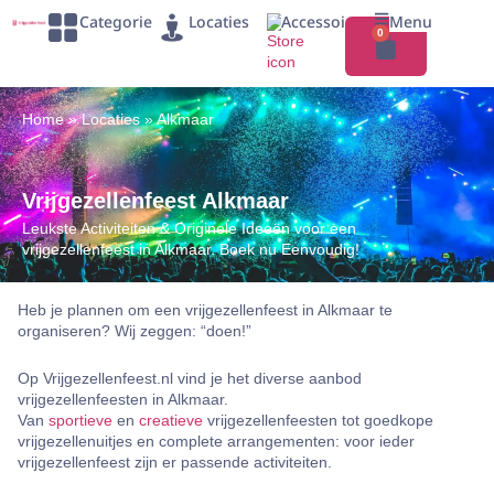
Categorie
Locaties
Accessoires
Menu
0
Home
»
Locaties
»
Alkmaar
Vrijgezellenfeest Alkmaar
Leukste Activiteiten & Originele Ideeën voor een
vrijgezellenfeest in Alkmaar. Boek nu Eenvoudig!
Heb je plannen om een vrijgezellenfeest in Alkmaar te
organiseren? Wij zeggen: “doen!”
Op Vrijgezellenfeest.nl vind je het diverse aanbod
vrijgezellenfeesten in Alkmaar.
Van
sportieve
en
creatieve
vrijgezellenfeesten tot goedkope
vrijgezellenuitjes en complete arrangementen: voor ieder
vrijgezellenfeest zijn er passende activiteiten.