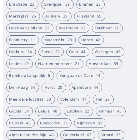
Zoek in Tsjechië
Enschede
23
Overijssel
59
Emmen
23
Merksplas
26
Arnhem
29
Friesland
55
Hoek van Holland
23
Roermond
22
Turnhout
21
Fundustry
11
Maastricht
28
Hoorn
42
Limburg
54
Sneek
22
Gent
44
Waregem
42
Leiden
49
Haarlemmermeer
21
Amsterdam
59
Broek op Langedijk
6
Koog aan de Zaan
14
Den Haag
54
Horst
20
Apeldoorn
44
Meerdere locaties
53
Volendam
47
Tiel
26
Gouda
54
België
40
Zutphen
22
Alkmaar
45
Brussel
43
Coevorden
22
Nijmegen
52
Alphen aan den Rijn
46
Gelderland
63
Sittard
22