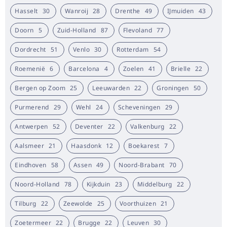
Hasselt
30
Wanroij
28
Drenthe
49
IJmuiden
43
Doorn
5
Zuid-Holland
87
Flevoland
77
Dordrecht
51
Venlo
30
Rotterdam
54
Roemenië
6
Barcelona
4
Zoelen
41
Brielle
22
Bergen op Zoom
25
Leeuwarden
22
Groningen
50
Purmerend
29
Wehl
24
Scheveningen
29
Antwerpen
52
Deventer
22
Valkenburg
22
Aalsmeer
21
Haasdonk
12
Boekarest
7
Eindhoven
58
Assen
49
Noord-Brabant
70
Noord-Holland
78
Kijkduin
23
Middelburg
22
Tilburg
22
Zeewolde
25
Voorthuizen
21
Zoetermeer
22
Brugge
22
Leuven
30