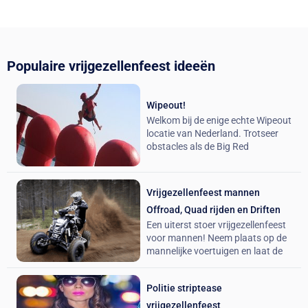
Vrijgezellenfeest vrouwen
Populaire vrijgezellenfeest ideeën
Gaat je beste vriendin, zus of nicht trouwen en organiseer jij
een vrijgezellenfeest voor haar? Kies dan een activiteit of
uitje uit ons aanbod met meer dan 100 vrijgezellenfeesten
Wipeout!
voor vrouwen. Er is voor ieder wat wils: creatieve en
Welkom bij de enige echte Wipeout
erotische workshops, culinaire avondjes uit, sportieve (én
locatie van Nederland. Trotseer
hilarische) activiteiten en spannende speurtochten. Met een
obstacles als de Big Red
vrijgezellenuitje van Vrijgezellenfeest.nl wordt het een
onvergetelijke dag!
Vrijgezellenfeest mannen
Vrijgezellenfeest vrouwen
Offroad, Quad rijden en Driften
Een uiterst stoer vrijgezellenfeest
voor mannen! Neem plaats op de
mannelijke voertuigen en laat de
Politie striptease
vrijgezellenfeest