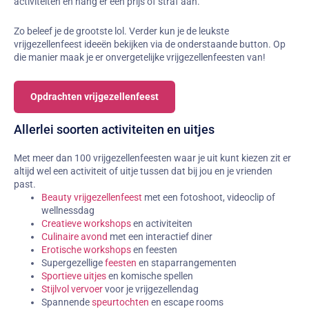
activiteiten en hang er een prijs of straf aan.
Zo beleef je de grootste lol. Verder kun je de leukste
vrijgezellenfeest ideeën bekijken via de onderstaande button. Op
die manier maak je er onvergetelijke vrijgezellenfeesten van!
Opdrachten vrijgezellenfeest
Allerlei soorten activiteiten en uitjes
Met meer dan 100 vrijgezellenfeesten waar je uit kunt kiezen zit er
altijd wel een activiteit of uitje tussen dat bij jou en je vrienden
past.
Beauty vrijgezellenfeest
met een fotoshoot, videoclip of
wellnessdag
Creatieve workshops
en activiteiten
Culinaire avond
met een interactief diner
Erotische workshops
en feesten
Supergezellige
feesten
en staparrangementen
Sportieve uitjes
en komische spellen
Stijlvol vervoer
voor je vrijgezellendag
Spannende
speurtochten
en escape rooms