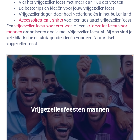
Vier het vrijgezellenfeest met meer dan 100 activiteiten!
De beste tips en ideeën voor jouw vrijgezellenfeest
Vrijgezellendagen door heel Nederland én in het buitenland
Accessoires en t-shirts
voor een geslaagd vrijgezellenfeest
Een
vrijgezellenfeest voor vrouwen
of een
vrijgezellenfeest voor
mannen
organiseren doe je met Vrijgezellenfeest.nl. Bij ons vind je
vele hilarische en uitdagende ideeën voor een fantastisch
vrijgezellenfeest.
Vrijgezellenfeesten mannen