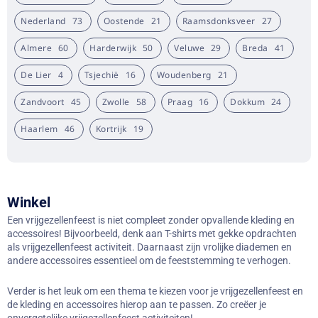
Nederland
73
Oostende
21
Raamsdonksveer
27
Almere
60
Harderwijk
50
Veluwe
29
Breda
41
De Lier
4
Tsjechië
16
Woudenberg
21
Zandvoort
45
Zwolle
58
Praag
16
Dokkum
24
Haarlem
46
Kortrijk
19
Winkel
Een vrijgezellenfeest is niet compleet zonder opvallende kleding en
accessoires! Bijvoorbeeld, denk aan T-shirts met gekke opdrachten
als vrijgezellenfeest activiteit. Daarnaast zijn vrolijke diademen en
andere accessoires essentieel om de feeststemming te verhogen.
Verder is het leuk om een thema te kiezen voor je vrijgezellenfeest en
de kleding en accessoires hierop aan te passen. Zo creëer je