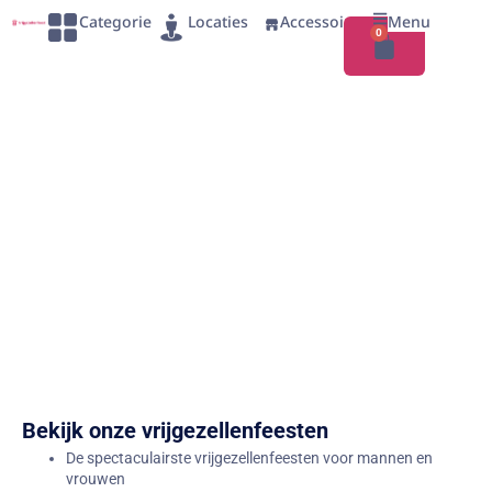
Categorie
Locaties
Accessoires
Menu
0
Maak een keuze uit ons ruime aanbod
vrijgezellenfeesten!
Organiseer een vrijgezellenfeest en kies uit meer dan 100
sportieve, erotische, feestelijke en culinaire uitjes en activiteiten.
Met een vrijgezellenfeest van Vrijgezellenfeest.nl wordt het
sowieso een onvergetelijke dag voor de aanstaande bruid of
bruidegom.
Bekijk onze vrijgezellenfeesten
De spectaculairste vrijgezellenfeesten voor mannen en
vrouwen