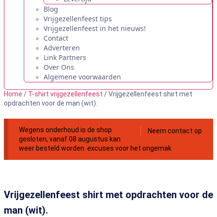
Blog
Vrijgezellenfeest tips
Vrijgezellenfeest in het nieuws!
Contact
Adverteren
Link Partners
Over Ons
Algemene voorwaarden
Home
/
T-shirt vrijgezellenfeest
/ Vrijgezellenfeest shirt met
opdrachten voor de man (wit).
Wegens onderhoud is de shop
Neem contact op
gesloten, vanaf 08 augustus kan
weer besteld worden. excuses voor het ongemak
Vrijgezellenfeest shirt met opdrachten voor de
man (wit).