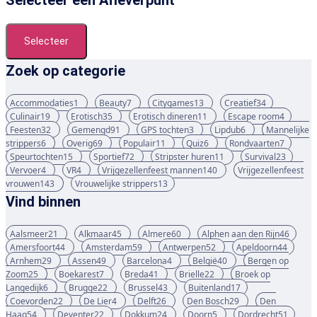
Selecteer een Afleverpunt
Selecteer
Zoek op categorie
Accommodaties
1
Beauty
7
Citygames
13
Creatief
34
Culinair
19
Erotisch
35
Erotisch dineren
11
Escape room
4
Feesten
32
Gemengd
91
GPS tochten
3
Lipdub
6
Mannelijke
strippers
6
Overig
69
Populair
11
Quiz
6
Rondvaarten
7
Speurtochten
15
Sportief
72
Stripster huren
11
Survival
23
Vervoer
4
VR
4
Vrijgezellenfeest mannen
140
Vrijgezellenfeest
vrouwen
143
Vrouwelijke strippers
13
Vind binnen
Aalsmeer
21
Alkmaar
45
Almere
60
Alphen aan den Rijn
46
Amersfoort
44
Amsterdam
59
Antwerpen
52
Apeldoorn
44
Arnhem
29
Assen
49
Barcelona
4
België
40
Bergen op
Zoom
25
Boekarest
7
Breda
41
Brielle
22
Broek op
Langedijk
6
Brugge
22
Brussel
43
Buitenland
17
Coevorden
22
De Lier
4
Delft
26
Den Bosch
29
Den
Haag
54
Deventer
22
Dokkum
24
Doorn
5
Dordrecht
51