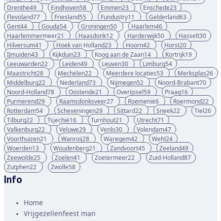
Drenthe
49
Eindhoven
58
Emmen
23
Enschede
23
Flevoland
77
Friesland
55
Fundustry
11
Gelderland
63
Gent
44
Gouda
54
Groningen
50
Haarlem
46
Haarlemmermeer
21
Haasdonk
12
Harderwijk
50
Hasselt
30
Hilversum
41
Hoek van Holland
23
Hoorn
42
Horst
20
IJmuiden
43
Kijkduin
23
Koog aan de Zaan
14
Kortrijk
19
Leeuwarden
22
Leiden
49
Leuven
30
Limburg
54
Maastricht
28
Mechelen
22
Meerdere locaties
53
Merksplas
26
Middelburg
22
Nederland
73
Nijmegen
52
Noord-Brabant
70
Noord-Holland
78
Oostende
21
Overijssel
59
Praag
16
Purmerend
29
Raamsdonksveer
27
Roemenië
6
Roermond
22
Rotterdam
54
Scheveningen
29
Sittard
22
Sneek
22
Tiel
26
Tilburg
22
Tsjechië
16
Turnhout
21
Utrecht
71
Valkenburg
22
Veluwe
29
Venlo
30
Volendam
47
Voorthuizen
21
Wanroij
28
Waregem
42
Wehl
24
Woerden
13
Woudenberg
21
Zandvoort
45
Zeeland
49
Zeewolde
25
Zoelen
41
Zoetermeer
22
Zuid-Holland
87
Zutphen
22
Zwolle
58
Info
Home
Vrijgezellenfeest man