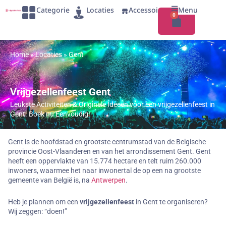
Categorie
Locaties
Accessoires
Menu
0
Home
»
Locaties
»
Gent
Vrijgezellenfeest Gent
Leukste Activiteiten & Originele Ideeën voor een vrijgezellenfeest in
Gent. Boek nu Eenvoudig!
Gent is de hoofdstad en grootste centrumstad van de Belgische
provincie Oost-Vlaanderen en van het arrondissement Gent. Gent
heeft een oppervlakte van 15.774 hectare en telt ruim 260.000
inwoners, waarmee het naar inwonertal de op een na grootste
gemeente van België is, na
Antwerpen
.
Heb je plannen om een
vrijgezellenfeest
in Gent te organiseren?
Wij zeggen: “doen!”