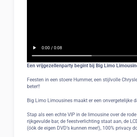
Een vrijgezellenparty begint bij Big Limo Limousin
Feesten in een stoere Hummer, een stijlvolle Chrys
beter!!
Big Limo Limousines maakt er een onvergetelijke da
Stap als een echte VIP in de limousine over de rode
rijkgevulde bar, de feestverlichting staat aan, de
(óók de eigen DVD’s kunnen mee!), 100% privacy doo