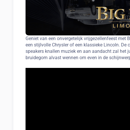
Geniet van een onvergetelijk vrijgezellenfeest met
een stijlvolle Chrysler of een klassieke Lincoln. De
speakers knallen muziek en aan aandacht zal het ju
bruidegom alvast wennen om even in de schijnwerp