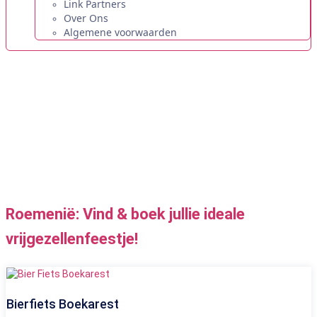
Link Partners
Over Ons
Algemene voorwaarden
Home
»
Locaties
»
Roemenië
Vrijgezellenfeest Roemenië
Leukste Activiteiten & Originele Ideeën voor een vrijgezellenfeest in
Roemenië. Boek nu Eenvoudig!
Roemenië: Vind & boek jullie ideale
vrijgezellenfeestje!
Bierfiets Boekarest