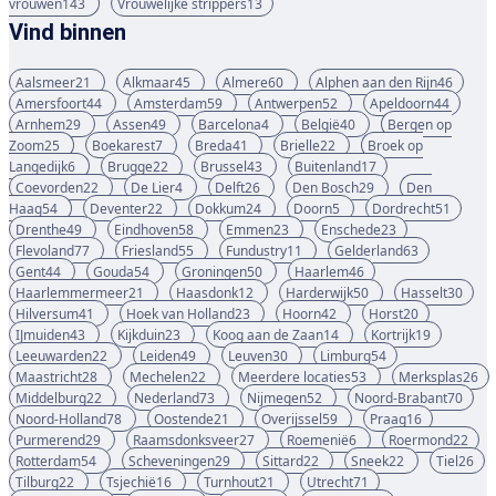
vrouwen
143
Vrouwelijke strippers
13
Vind binnen
Aalsmeer
21
Alkmaar
45
Almere
60
Alphen aan den Rijn
46
Amersfoort
44
Amsterdam
59
Antwerpen
52
Apeldoorn
44
Arnhem
29
Assen
49
Barcelona
4
België
40
Bergen op
Zoom
25
Boekarest
7
Breda
41
Brielle
22
Broek op
Langedijk
6
Brugge
22
Brussel
43
Buitenland
17
Coevorden
22
De Lier
4
Delft
26
Den Bosch
29
Den
Haag
54
Deventer
22
Dokkum
24
Doorn
5
Dordrecht
51
Drenthe
49
Eindhoven
58
Emmen
23
Enschede
23
Flevoland
77
Friesland
55
Fundustry
11
Gelderland
63
Gent
44
Gouda
54
Groningen
50
Haarlem
46
Haarlemmermeer
21
Haasdonk
12
Harderwijk
50
Hasselt
30
Hilversum
41
Hoek van Holland
23
Hoorn
42
Horst
20
IJmuiden
43
Kijkduin
23
Koog aan de Zaan
14
Kortrijk
19
Leeuwarden
22
Leiden
49
Leuven
30
Limburg
54
Maastricht
28
Mechelen
22
Meerdere locaties
53
Merksplas
26
Middelburg
22
Nederland
73
Nijmegen
52
Noord-Brabant
70
Noord-Holland
78
Oostende
21
Overijssel
59
Praag
16
Purmerend
29
Raamsdonksveer
27
Roemenië
6
Roermond
22
Rotterdam
54
Scheveningen
29
Sittard
22
Sneek
22
Tiel
26
Tilburg
22
Tsjechië
16
Turnhout
21
Utrecht
71