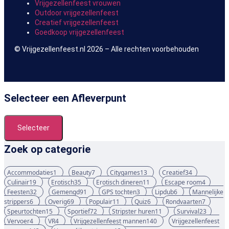
Vrijgezellenfeest vrouwen
Outdoor vrijgezellenfeest
Creatief vrijgezellenfeest
Goedkoop vrijgezellenfeest
© Vrijgezellenfeest.nl 2026 – Alle rechten voorbehouden
Selecteer een Afleverpunt
Selecteer
Zoek op categorie
Accommodaties
1
Beauty
7
Citygames
13
Creatief
34
Culinair
19
Erotisch
35
Erotisch dineren
11
Escape room
4
Feesten
32
Gemengd
91
GPS tochten
3
Lipdub
6
Mannelijke
strippers
6
Overig
69
Populair
11
Quiz
6
Rondvaarten
7
Speurtochten
15
Sportief
72
Stripster huren
11
Survival
23
Vervoer
4
VR
4
Vrijgezellenfeest mannen
140
Vrijgezellenfeest