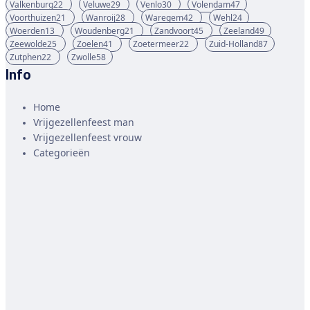
Valkenburg
22
Veluwe
29
Venlo
30
Volendam
47
Voorthuizen
21
Wanroij
28
Waregem
42
Wehl
24
Woerden
13
Woudenberg
21
Zandvoort
45
Zeeland
49
Zeewolde
25
Zoelen
41
Zoetermeer
22
Zuid-Holland
87
Zutphen
22
Zwolle
58
Info
Home
Vrijgezellenfeest man
Vrijgezellenfeest vrouw
Categorieën