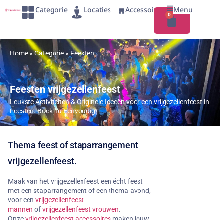
Categorie
Locaties
Accessoires
Menu
0
Home
»
Categorie
»
Feesten
Feesten vrijgezellenfeest
Leukste Activiteiten & Originele Ideeën voor een vrijgezellenfeest in
Feesten. Boek nu Eenvoudig!
Thema feest of staparrangement
vrijgezellenfeest.
Maak van het vrijgezellenfeest een écht feest
met een staparrangement of een thema-avond,
voor een
vrijgezellenfeest
mannen
of
vrijgezellenfeest vrouwen
.
Onze
vrijgezellenfeest accessoires
maken jouw