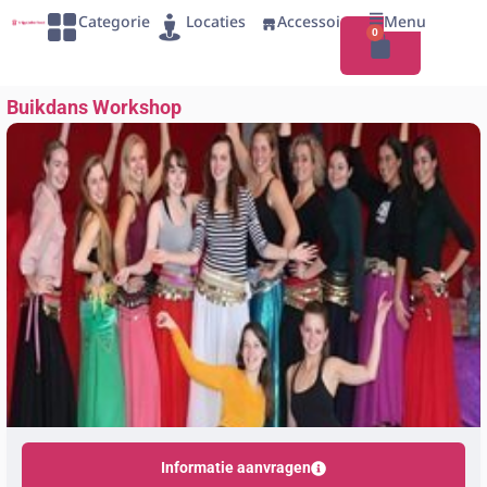
Categorie
Locaties
Accessoires
Menu
0
Buikdans Workshop
Informatie aanvragen