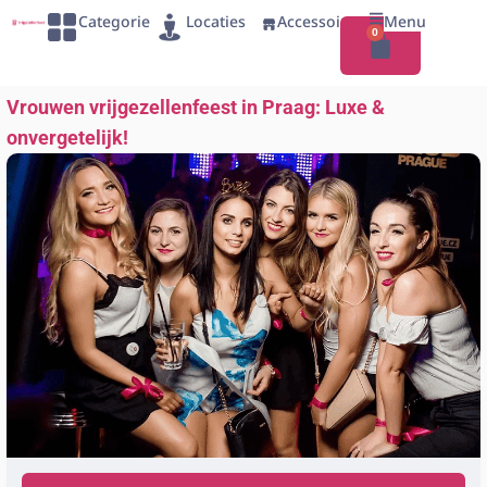
Categorie
Locaties
Accessoires
Menu
0
Vrouwen vrijgezellenfeest in Praag: Luxe &
onvergetelijk!