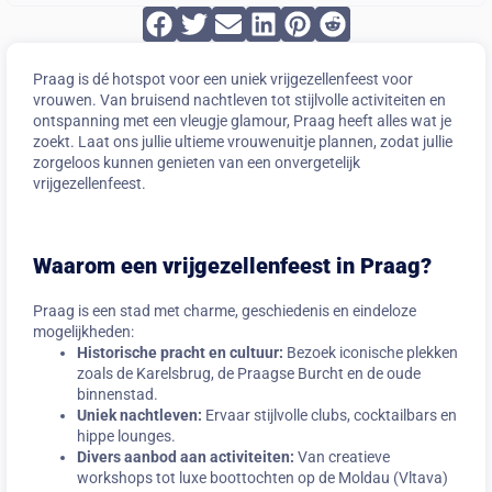
Praag is dé hotspot voor een uniek vrijgezellenfeest voor
vrouwen. Van bruisend nachtleven tot stijlvolle activiteiten en
ontspanning met een vleugje glamour, Praag heeft alles wat je
zoekt. Laat ons jullie ultieme vrouwenuitje plannen, zodat jullie
zorgeloos kunnen genieten van een onvergetelijk
vrijgezellenfeest.
Striptease man voor vrijgezellenfeest Praag vrouwen
La Boca restaurant vrijgezellenfeest Praag vrouwen
burlesque workshop vrijgezellenfeest vrouw Praag
coctail workshop vrijgezellenfeest Praag vrouwen
Scrooser tour vrijgezellenfeest Praag vrouwen
diner op boot vrijgezellenfeest Praag vrouwen
Oldtimer tour vrijgezellenfeest Praag vrouwen
Paal dansen vrijgezellenfeest Praag vrouwen
Paal dansen vrijgezellenfeest Praag vrouwen
Luxe boot vrijgezellenfeest Praag vrouwen 1
Restaurant vrijgezellenfeest vrouw Praag(1)
Duplex club vrijgezellenfeest Praag vrouwen
luxe yacht vrijgezellenfeest Praag vrouwen
Triker tour vrijgezellenfeest Praag vrouwen
Moon bar vrijgezellenfeest Praag vrouwen
Restaurant vrijgezellenfeest vrouw Praag
Schieten vrijgezellenfeest Praag vrouwen
City Game vrijgezellenfeest vrouw Praag
Wijncruise praag met wijnproeverij
Vrijgezellenfeest Praag vrouwen
Vrijgezellenfeest Praag vrouwen
Vrijgezellenfeest vrouw Praag
Praag vrijgezellenfeest
MysticTemple masaze
Waarom een vrijgezellenfeest in Praag?
Praag is een stad met charme, geschiedenis en eindeloze
mogelijkheden:
Historische pracht en cultuur:
Bezoek iconische plekken
zoals de Karelsbrug, de Praagse Burcht en de oude
binnenstad.
Uniek nachtleven:
Ervaar stijlvolle clubs, cocktailbars en
hippe lounges.
Divers aanbod aan activiteiten:
Van creatieve
workshops tot luxe boottochten op de Moldau (Vltava)