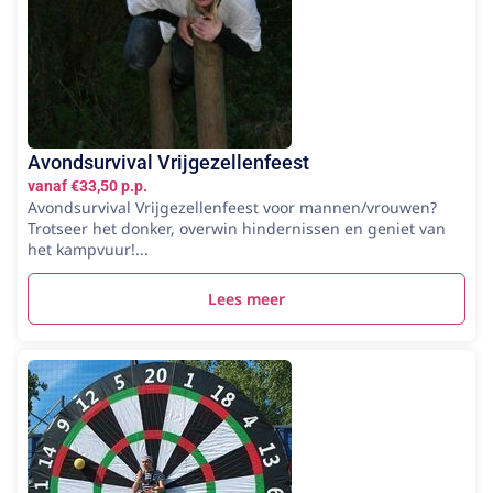
Avondsurvival Vrijgezellenfeest
vanaf €33,50 p.p.
Avondsurvival Vrijgezellenfeest voor mannen/vrouwen?
Trotseer het donker, overwin hindernissen en geniet van
het kampvuur!...
Lees meer