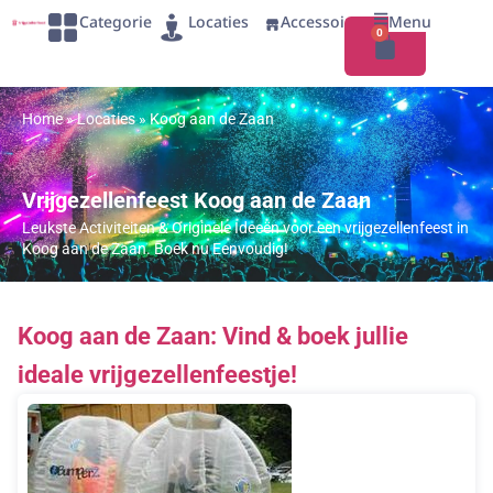
Categorie
Locaties
Accessoires
Menu
0
Home
»
Locaties
»
Koog aan de Zaan
Vrijgezellenfeest Koog aan de Zaan
Leukste Activiteiten & Originele Ideeën voor een vrijgezellenfeest in
Koog aan de Zaan. Boek nu Eenvoudig!
Koog aan de Zaan: Vind & boek jullie
ideale vrijgezellenfeestje!