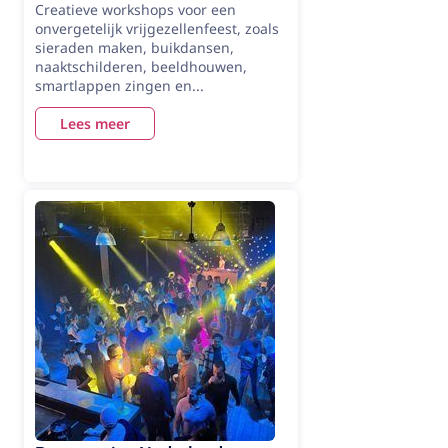
Creatieve workshops voor een
onvergetelijk vrijgezellenfeest, zoals
sieraden maken, buikdansen,
naaktschilderen, beeldhouwen,
smartlappen zingen en...
Lees meer