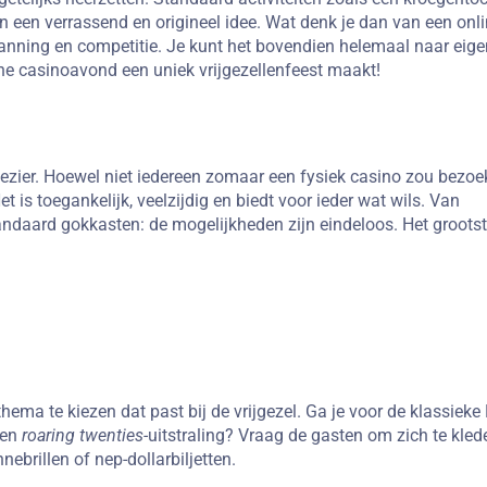
n een verrassend en origineel idee. Wat denk je dan van een onl
panning en competitie. Je kunt het bovendien helemaal naar ei
line casinoavond een uniek vrijgezellenfeest maakt!
lezier. Hoewel niet iedereen zomaar een fysiek casino zou bezoe
Het is toegankelijk, veelzijdig en biedt voor ieder wat wils. Van
standaard gokkasten: de mogelijkheden zijn eindeloos. Het groots
thema te kiezen dat past bij de vrijgezel. Ga je voor de klassieke
een
roaring
twenties-
uitstraling? Vraag de gasten om zich te kled
brillen of nep-dollarbiljetten.