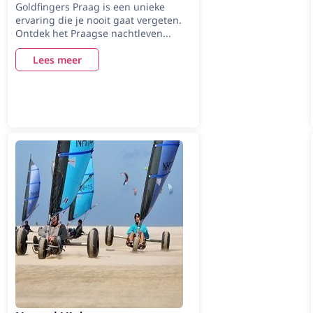
Goldfingers Praag is een unieke
ervaring die je nooit gaat vergeten.
Ontdek het Praagse nachtleven...
Lees meer