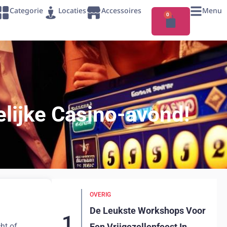
Categorie
Locaties
Accessoires
Menu
0
elijke Casino-avond!
OVERIG
De Leukste Workshops Voor
ht of
Een Vrijgezellenfeest In