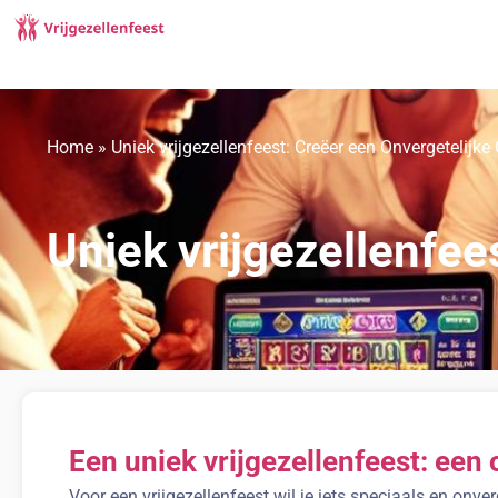
Home
»
Uniek vrijgezellenfeest: Creëer een Onvergetelijk
Uniek vrijgezellenfee
Een uniek vrijgezellenfeest: een
Voor een vrijgezellenfeest wil je iets speciaals en onve