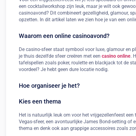
een cocktailworkshop zijn leuk, maar je wilt ook gewoo
casinoavond? Dit combineert gezelligheid, glamour, s
opzetten. In dit artikel laten we zien hoe je van een on
Waarom een online casinoavond?
De casino-sfeer staat symbool voor luxe, glamour en p
je thuis dezelfde sfeer creëren met een
casino online
. 
tafelspellen zoals poker, roulette en blackjack tot de 
voordeel? Je hebt geen dure locatie nodig.
Hoe organiseer je het?
Kies een thema
Het is natuurlijk leuk om voor het vrijgezellenfeest een 
Vegas-sfeer, een avontuurlijke James Bond-setting of 
thema en denk ook aan grappige accessoires zoals zonne