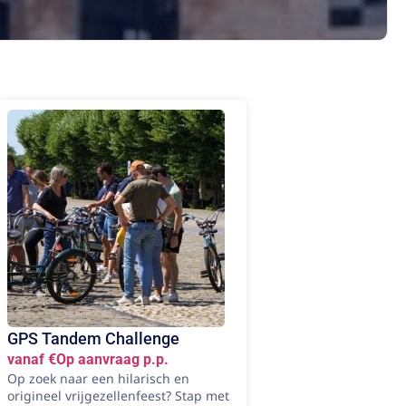
GPS Tandem Challenge
vanaf €Op aanvraag p.p.
Op zoek naar een hilarisch en
origineel vrijgezellenfeest? Stap met