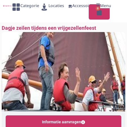
Categorie
Locaties
Accessoires
Menu
0
Dagje zeilen tijdens een vrijgezellenfeest
Informatie aanvragen