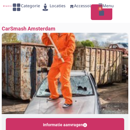
Categorie
Locaties
Accessoires
Menu
0
CarSmash Amsterdam
Informatie aanvragen