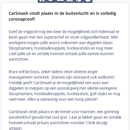
CarSmash vindt plaats in de buitenlucht en is volledig
coronaproof!
Geef de vrijgezel nog een keer de mogelijkheid zich helemaal te
laten gaan met een superactief en stoer vrijgezellenfeest. Met
werkgerei mogen jullie auto’s volkomen aan diggelen slaan.
Sloophamers, honkbalknuppels, hockeysticks en nog meer.
Leef jullie uit en ontdek hoeveel schade jullie samen kunnen
aanrichten.
Boys will be boys, zeker tijdens deze ultieme anger
management activiteit. (Dames zijn uiteraard ook welkom!)
Feitelijk geeft CarSmash je de mogelijkheid een auto aan
diggelen te meppen op een autosloperij met allerlei werkgerei.
Sloophamers, honkbalknuppels, hockeystick, golf clubs en nog
veel meer. Alles is aanwezig voor een hoop plezier!
CarSmash vindt plaats in de hemel voor mannen: een grimmig
autokerkhof gevuld met oud ijzer. Laat je lekker gaan en ontdek
hoeveel schade je kunt aanrichten voordat ‘t brik de pijp
uitgaat.