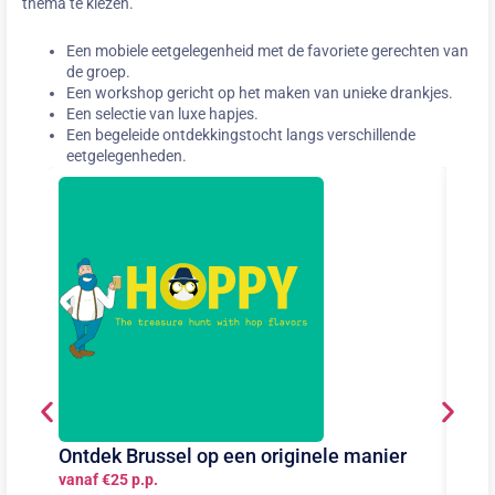
thema te kiezen.
Een mobiele eetgelegenheid met de favoriete gerechten van
de groep.
Een workshop gericht op het maken van unieke drankjes.
Een selectie van luxe hapjes.
Een begeleide ontdekkingstocht langs verschillende
eetgelegenheden.
Ontdek Brussel op een originele manier
Hart
vanaf €25 p.p.
bak