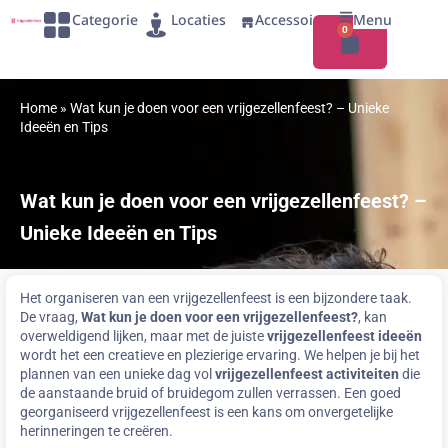
Categorie
Locaties
Accessoires
Menu
0
Home
»
Wat kun je doen voor een vrijgezellenfeest? – Unieke
Ideeën en Tips
Wat kun je doen voor een vrijgezellenfeest? –
Unieke Ideeën en Tips
Het organiseren van een vrijgezellenfeest is een bijzondere taak.
De vraag,
Wat kun je doen voor een vrijgezellenfeest?
, kan
overweldigend lijken, maar met de juiste
vrijgezellenfeest ideeën
wordt het een creatieve en plezierige ervaring. We helpen je bij het
plannen van een unieke dag vol
vrijgezellenfeest activiteiten
die
de aanstaande bruid of bruidegom zullen verrassen. Een goed
georganiseerd vrijgezellenfeest is een kans om onvergetelijke
herinneringen te creëren.