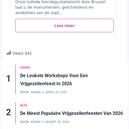
Onze ludieke bierdegustatietocht door Brussel
vanaf
laat u de monumenten, geschiedenis en
Taart
anekdotes van de stad...
vrijg
patis
Lees meer
Views:
442
OVERIG
De Leukste Workshops Voor Een
Vrijgezellenfeest In 2026
DOOR
ADMIN
APRIL 29, 2026
BLOG
De Meest Populaire Vrijgezellenfeesten Van 2026
DOOR
ADMIN
MAART 29, 2026