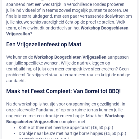
spannend met een wedstrijd! In verschillende rondes proberen
jullie individueel of in teams zoveel mogelijk punten te scoren. De
finale is extra uitdagend, met een paar verrassende doelwitten om
jullie nieuwe schietvaardigheid écht op de proef te stellen. Welk
team, of wie wint dit onderdeel van het
Workshop Boogschieten
Vrijgezellen
?
Een Vrijgezellenfeest op Maat
We kunnen de
Workshop Boogschieten Vrijgezellen
aanpassen
aan jullie specifieke wensen. Wil je de nadruk leggen op
teambuilding, of juist een meer competitieve sfeer creëren? Geen
probleem! De vrijgezel staat uiteraard centraal en krijgt de nodige
aandacht.
Maak het Feest Compleet: Van Borrel tot BBQ!
Na de workshop is het tijd voor ontspanning en gezelligheid. In
onze sfeervolle Pandahut of op ons ruime terras kunnen jullie
nagenieten met een drankje en een hapje. Maak het
Workshop
Boogschieten Vrijgezellen
compleet met:
Koffie of thee met heerlijke appeltaart (€6,50 p.p.)
Drankje naar keuze met hartige borrelhapjes (€5,50 p.p.)