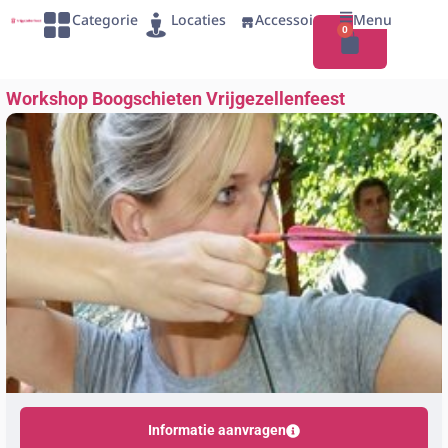
Categorie
Locaties
Accessoires
Menu
0
Workshop Boogschieten Vrijgezellenfeest
Informatie aanvragen