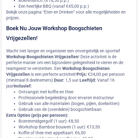
Boerenlunch: (€18,50 p.p.)
Een heerlijke BBQ (vanaf €45,00 p.p.)
Bekijk onze pagina “Eten en Drinken” voor alle mogelijkheden en
prijzen.
Boek Nu Jouw Workshop Boogschieten
Vrijgezellen!
Wacht niet langer en organiseer een onvergetelijk en sportief
Workshop Boogschieten Vrijgezellen
! Deze activiteit is de
perfecte manier om een bijzondere gelegenheid te vieren en de
teamgeest te versterken. Een
Workshop Boogschieten
Vrijgezellen
is een perfecte activiteit!
Prijs:
€24,00 per persoon
(minimaal 8 deelnemers)
Duur:
1,5 uur
Leeftijd:
Vanaf 16
jaar
Inclusief:
Ontvangst met koffie en thee
Professionele begeleiding door ervaren instructeur
Gebruik van alle materialen (bogen, pijlen, doelwitten)
Gebruik van de (overdekte) boogschietbaan
Extra Opties (prijs per persoon):
Boerenmidgetgolf (1 uur): €8,50
Workshop Bamboe bouwen (1 uur): €13,50
Koffie of thee met appeltaart: €6,50