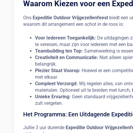
Waarom Kiezen voor een Expedi
Ons
Expeditie Outdoor Vrijgezellenfeest
biedt een un
waarom dit arrangement een schot in de roos is:
Voor Iedereen Toegankelijk:
De uitdagingen z
te vereisen, maar zijn voor iedereen met een ba
Teambuilding ten Top:
Samenwerking is essenti
Creativiteit en Communicatie:
Niet alleen spie
belangrijk.
Plezier Staat Voorop:
Hoewel er een competitie
met elkaar.
Compleet Verzorgd:
Wij regelen alles, van ontv
materialen. Optioneel uit te breiden met lunch, 
Unieke Ervaring:
Geen standaard vrijgezellenfee
zult vergeten.
Het Programma: Een Uitdagende Expediti
Jullie 3 uur durende
Expeditie Outdoor Vrijgezellenf