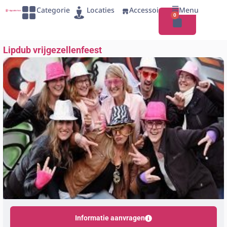
Categorie
Locaties
Accessoires
Menu
0
Lipdub vrijgezellenfeest
Informatie aanvragen