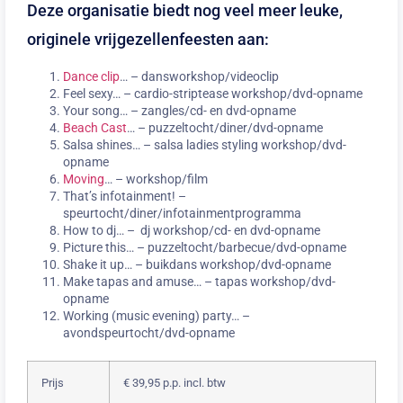
Deze organisatie biedt nog veel meer leuke,
originele vrijgezellenfeesten aan:
Dance clip
… – dansworkshop/videoclip
Feel sexy… – cardio-striptease workshop/dvd-opname
Your song… – zangles/cd- en dvd-opname
Beach Cast
… – puzzeltocht/diner/dvd-opname
Salsa shines… – salsa ladies styling workshop/dvd-
opname
Moving
… – workshop/film
That’s infotainment! –
speurtocht/diner/infotainmentprogramma
How to dj… – dj workshop/cd- en dvd-opname
Picture this… – puzzeltocht/barbecue/dvd-opname
Shake it up… – buikdans workshop/dvd-opname
Make tapas and amuse… – tapas workshop/dvd-
opname
Working (music evening) party… –
avondspeurtocht/dvd-opname
Lipdub Vrijgezellenfeest
Lipdub Vrijgezellenfeest
Lipdub Vrijgezellenfeest
Lipdub Vrijgezellenfeest
Lipdub Vrijgezellenfeest
Lipdub Vrijgezellenfeest
Prijs
€ 39,95 p.p. incl. btw