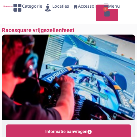
Categorie
Locaties
Accessoires
Menu
0
Racesquare vrijgezellenfeest
Informatie aanvragen