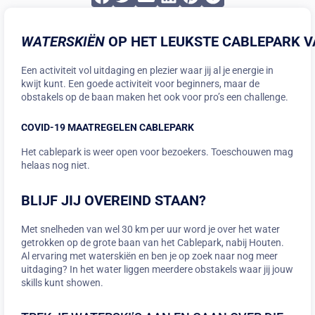
WATERSKIËN
OP
HET
LEUKSTE
CABLEPARK
V
Een activiteit vol uitdaging en plezier waar jij al je energie in
kwijt kunt. Een goede activiteit voor beginners, maar de
obstakels op de baan maken het ook voor pro’s een challenge.
COVID-19 MAATREGELEN CABLEPARK
Het cablepark is weer open voor bezoekers. Toeschouwen mag
helaas nog niet.
BLIJF JIJ OVEREIND STAAN?
Met snelheden van wel 30 km per uur word je over het water
getrokken op de grote baan van het Cablepark, nabij Houten.
Al ervaring met waterskiën en ben je op zoek naar nog meer
uitdaging? In het water liggen meerdere obstakels waar jij jouw
skills kunt showen.