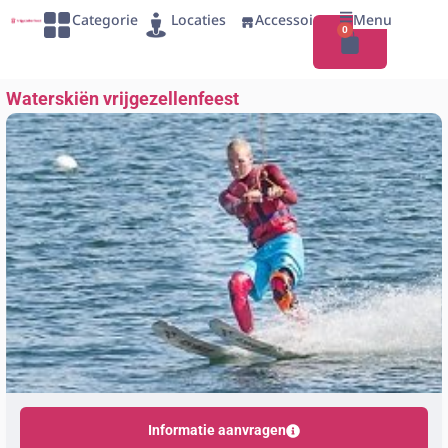
Categorie
Locaties
Accessoires
Menu
0
Waterskiën vrijgezellenfeest
Informatie aanvragen