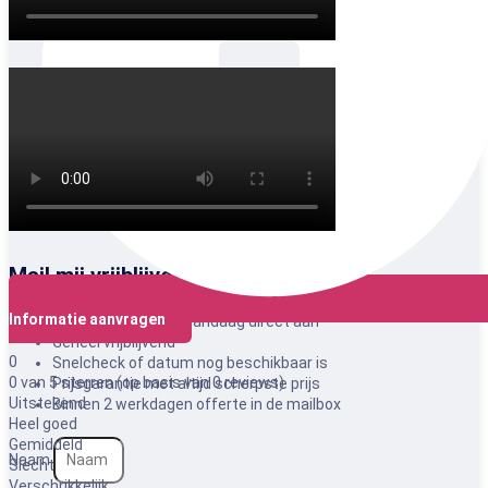
Mail mij vrijblijvend een offerte
Informatie aanvragen
Bespaar tijd, vraag vandaag direct aan
Geheel vrijblijvend
0
Snelcheck of datum nog beschikbaar is
0 van 5 sterren (op basis van 0 reviews)
Prijsgarantie met altijd scherpste prijs
Uitstekend
Binnen 2 werkdagen offerte in de mailbox
Heel goed
Gemiddeld
Naam
Slecht
Verschrikkelijk