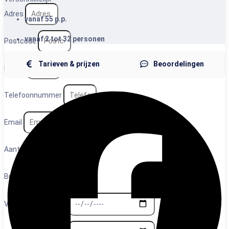
Adres
vanaf 55 p.p.
vanaf 2 tot 32 personen
Postcode
Tarieven & prijzen
Beoordelingen
Plaats
Telefoonnummer
Email
Aantal personen
Budget
Voorkeurs datum 1