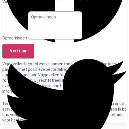
Voorkeurs datum 2
Opmerkingen
Verstuur
Vrijgezellenfeest.nl werkt samen met zorgvuldig geselecteerde
partners met positieve beoordelingen en ontvangt duizenden
aanvragen per jaar. Vrijgezellenfeest.nl is geen organisator. Het
formulier sturen wij rechtstreeks naar het uitvoerende
evenementenbureau die je dan binnen 2 werkdagen direct
informeert. Wel zo makkelijk.
Ter bescherming van de privacy verloopt het mailcontact via onze
server en schermen wij e-mailadresssen af. Jouw e-mailadres is bij
ons veilig. We verkopen het niet door en lenen het niet uit, ook niet
voor heel even.