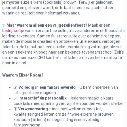
je mysterieuze elixers (cocktails) brouwt. Terwijl er gelachen,
geproefd en getoverd wordt, ontstaat er een magische sfeer
waarin de realiteit even helemaal vervaagt.
✨
Maar waarom alleen een vrijgezellenfeest?
Maak er een
bedrijfsuitje
van en ervaar hoe collega’s veranderen in enthousiaste
leerling-tovenaars. Samen fluisteren jullie over geheime recepten,
maken de mooiste creaties en ontdekken jullie elkaars verborgen
talenten. Het resultaat: een unieke teambuilding vol magie, plezier
en een stiekeme knipoog naar een bekende tovenaarsschool. Zelfs
de meest serieuze CEO kan het niet laten om even helemaal op te
gaan in de rol.
Waarom Elixer Room?
🌌
Volledig in een fantasiewereld
– J bent onderdeel van
iets groots en magisch.
🪄
Interactief én persoonlijk
– iedereen maakt elkaars
cocktails mee, spanning verdwijnt en banden worden sterker.
🍸
Verwenervaring
– inclusief welkomstcocktail,
kwaliteitsingrediënten om zelf twee elixers te brouwen,
kostuum (te leen) en begeleiding in een volledig
fantasythema.