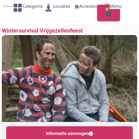
Categorie
Locaties
Accessoires
Menu
0
Wintersurvival Vrijgezellenfeest
Informatie aanvragen