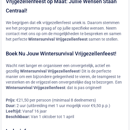
Vrijgezellenfeest op Maat: Jullie Wensen Staan
Centraal!
We begrijpen dat elk vrijgezellenfeest uniek is. Daarom stemmen
we het programma graag af op jullie specifieke wensen. Neem
contact met ons op om de mogelijkheden te bespreken en samen
het perfecte
Wintersurvival Vrijgezellenfeest
samen te stellen.
Boek Nu Jouw Wintersurvival Vrijgezellenfeest!
Wacht niet langer en organiseer een onvergetelijk, actief en
gezellig
Wintersurvival Vrijgezellenfeest
! Dit is de perfecte
manier om een bijzondere gelegenheid te vieren, de teamgeest te
versterken en de vrijgezel een onvergetelijke dag te bezorgen. Een
Wintersurvival Vrijgezellenfeest
: dat is pas origineel!
Prijs:
€21,50 per persoon (minimaal 8 deelnemers)
Duur:
2 uur (uitbreiding met 1 uur mogelijk voor €9,50 p.p.)
Leeftijd:
Vanaf 16 jaar
Beschikbaar:
Van 1 oktober tot 1 april