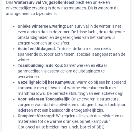
Ons
Wintersurvival Vrijgezellenfeest
biedt een unieke en
onvergetelijke ervaring in de wintermaanden. Dit is waarom dit
arrangement zo bijzonder is:
Unieke Winterse Ervaring:
Een survival in de winter is net
even anders dan in de zomer. De frisse lucht, de uitdagende
omstandigheden en de gezelligheid van het kampvuur
zorgen voor een unieke sfeer.
Actief en Uitdagend:
Trotseer de kou met een reeks
spannende outdoor activiteiten, speciaal aangepast aan de
winter.
Teambuilding in de Kou:
Samenwerken en elkaar
aanmoedigen is essentieel om de uitdagingen te
overwinnen.
Gezelligheid bij het Kampvuur:
Warm op bij een knisperend
kampvuur met glühwein of warme chocolademelk met
marshmallows. Dé perfecte afsluiting van een actieve dag!
Voor Iedereen Toegankelijk:
Onze ervaren instructeurs
zorgen ervoor dat de activiteiten uitdagend, maar toch voor
iedereen met een basisconditie toegankelijk zijn.
Compleet Verzorgd:
Wij regelen alles, van de activiteiten en
materialen tot de warme drankjes bij het kampvuur.
Optioneel uit te breiden met lunch, borrel of BBQ.