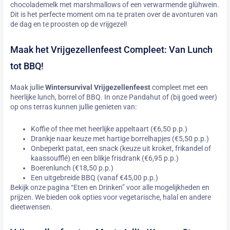
chocolademelk met marshmallows of een verwarmende glühwein.
Dit is het perfecte moment om na te praten over de avonturen van
de dag en te proosten op de vrijgezel!
Maak het Vrijgezellenfeest Compleet: Van Lunch
tot BBQ!
Maak jullie
Wintersurvival Vrijgezellenfeest
compleet met een
heerlijke lunch, borrel of BBQ. In onze Pandahut of (bij goed weer)
op ons terras kunnen jullie genieten van:
Koffie of thee met heerlijke appeltaart (€6,50 p.p.)
Drankje naar keuze met hartige borrelhapjes (€5,50 p.p.)
Onbeperkt patat, een snack (keuze uit kroket, frikandel of
kaassoufflé) en een blikje frisdrank (€6,95 p.p.)
Boerenlunch (€18,50 p.p.)
Een uitgebreide BBQ (vanaf €45,00 p.p.)
Bekijk onze pagina “Eten en Drinken” voor alle mogelijkheden en
prijzen. We bieden ook opties voor vegetarische, halal en andere
dieetwensen.