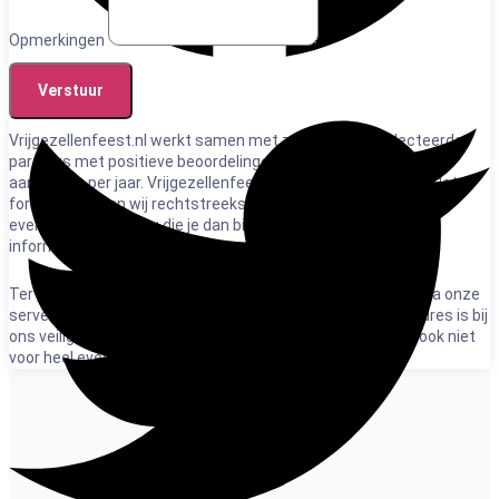
Opmerkingen
Verstuur
Vrijgezellenfeest.nl werkt samen met zorgvuldig geselecteerde
partners met positieve beoordelingen en ontvangt duizenden
aanvragen per jaar. Vrijgezellenfeest.nl is geen organisator. Het
formulier sturen wij rechtstreeks naar het uitvoerende
evenementenbureau die je dan binnen 2 werkdagen direct
informeert. Wel zo makkelijk.
Ter bescherming van de privacy verloopt het mailcontact via onze
server en schermen wij e-mailadresssen af. Jouw e-mailadres is bij
ons veilig. We verkopen het niet door en lenen het niet uit, ook niet
voor heel even.