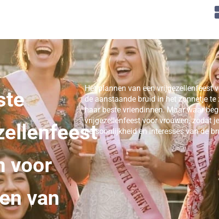
Het plannen van een vrijgezellenfeest 
ste
de aanstaande bruid in het zonnetje te 
haar beste vriendinnen. Maar waar begin
vrijgezellenfeest voor vrouwen, zodat je
zellenfeest
persoonlijkheid en interesses van de br
n voor
en van