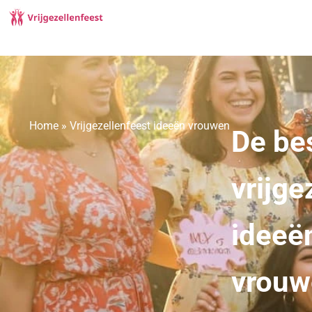
Home
»
Vrijgezellenfeest ideeën vrouwen
De be
vrijge
ideeë
vrouw