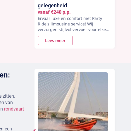
gelegenheid
vanaf €240 p.p.
Ervaar luxe en comfort met Party
Ride's limousine service! Wij
verzorgen stijlvol vervoer voor elke...
Lees meer
en:
e zitten.
ten van
en
rondvaart
en een