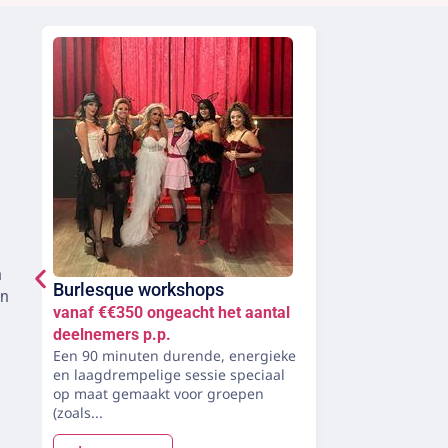
n
Burlesque workshops
en
vanaf €€350 ongeacht het aantal
deelnemers p.p.
Een 90 minuten durende, energieke
en laagdrempelige sessie speciaal
op maat gemaakt voor groepen
(zoals...