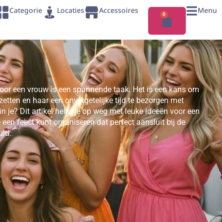
Categorie
Locaties
Accessoires
Menu
0
voor een vrouw is een spannende taak. Het is een kans om
zetten en haar een onvergetelijke tijd te bezorgen met
 je? Dit artikel helpt je op weg met leuke ideeën voor een
 een feest kunt organiseren dat perfect aansluit bij de
uid.