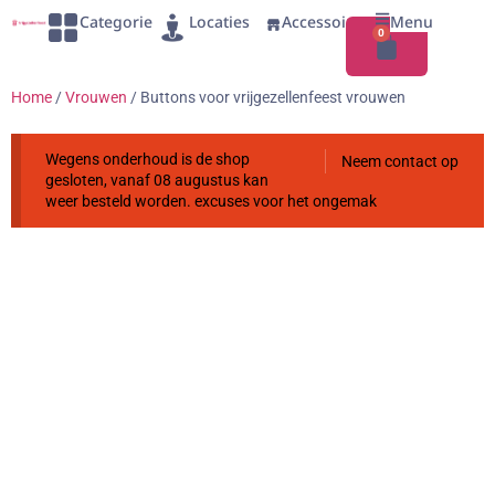
Categorie
Locaties
Accessoires
Menu
0
Home
/
Vrouwen
/ Buttons voor vrijgezellenfeest vrouwen
Wegens onderhoud is de shop
Neem contact op
gesloten, vanaf 08 augustus kan
weer besteld worden. excuses voor het ongemak