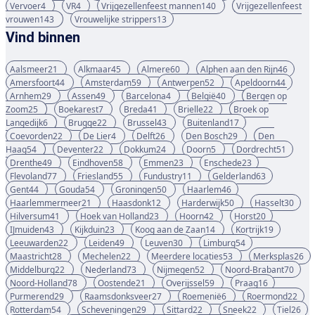
Vervoer
4
VR
4
Vrijgezellenfeest mannen
140
Vrijgezellenfeest
vrouwen
143
Vrouwelijke strippers
13
Vind binnen
Aalsmeer
21
Alkmaar
45
Almere
60
Alphen aan den Rijn
46
Amersfoort
44
Amsterdam
59
Antwerpen
52
Apeldoorn
44
Arnhem
29
Assen
49
Barcelona
4
België
40
Bergen op
Zoom
25
Boekarest
7
Breda
41
Brielle
22
Broek op
Langedijk
6
Brugge
22
Brussel
43
Buitenland
17
Coevorden
22
De Lier
4
Delft
26
Den Bosch
29
Den
Haag
54
Deventer
22
Dokkum
24
Doorn
5
Dordrecht
51
Drenthe
49
Eindhoven
58
Emmen
23
Enschede
23
Flevoland
77
Friesland
55
Fundustry
11
Gelderland
63
Gent
44
Gouda
54
Groningen
50
Haarlem
46
Haarlemmermeer
21
Haasdonk
12
Harderwijk
50
Hasselt
30
Hilversum
41
Hoek van Holland
23
Hoorn
42
Horst
20
IJmuiden
43
Kijkduin
23
Koog aan de Zaan
14
Kortrijk
19
Leeuwarden
22
Leiden
49
Leuven
30
Limburg
54
Maastricht
28
Mechelen
22
Meerdere locaties
53
Merksplas
26
Middelburg
22
Nederland
73
Nijmegen
52
Noord-Brabant
70
Noord-Holland
78
Oostende
21
Overijssel
59
Praag
16
Purmerend
29
Raamsdonksveer
27
Roemenië
6
Roermond
22
Rotterdam
54
Scheveningen
29
Sittard
22
Sneek
22
Tiel
26