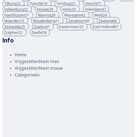
Tilburg
22
Tsjechië
16
Turnhout
21
Utrecht
71
Valkenburg
22
Veluwe
29
Venlo
30
Volendam
47
Voorthuizen
21
Wanroij
28
Waregem
42
Wehl
24
Woerden
13
Woudenberg
21
Zandvoort
45
Zeeland
49
Zeewolde
25
Zoelen
41
Zoetermeer
22
Zuid-Holland
87
Zutphen
22
Zwolle
58
Info
Home
Vrijgezellenfeest man
Vrijgezellenfeest vrouw
Categorieën