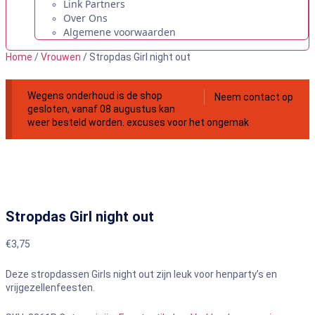
Link Partners
Over Ons
Algemene voorwaarden
Home
/
Vrouwen
/ Stropdas Girl night out
Wegens onderhoud is de shop
Neem contact op
gesloten, vanaf 08 augustus kan
weer besteld worden. excuses voor het ongemak
Stropdas Girl night out
€
3,75
Deze stropdassen Girls night out zijn leuk voor henparty’s en
vrijgezellenfeesten.