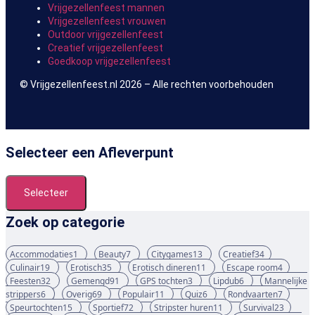
Vrijgezellenfeest mannen
Vrijgezellenfeest vrouwen
Outdoor vrijgezellenfeest
Creatief vrijgezellenfeest
Goedkoop vrijgezellenfeest
© Vrijgezellenfeest.nl 2026 – Alle rechten voorbehouden
Selecteer een Afleverpunt
Selecteer
Zoek op categorie
Accommodaties
1
Beauty
7
Citygames
13
Creatief
34
Culinair
19
Erotisch
35
Erotisch dineren
11
Escape room
4
Feesten
32
Gemengd
91
GPS tochten
3
Lipdub
6
Mannelijke
strippers
6
Overig
69
Populair
11
Quiz
6
Rondvaarten
7
Speurtochten
15
Sportief
72
Stripster huren
11
Survival
23