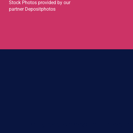
Stock Photos provided by our
partner
Depositphotos
Vrijgezellenfeest.nl – meer d