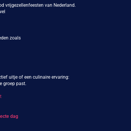
od vrijgezellenfeesten van Nederland.
wel
teden zoals
ief uitje of een culinaire ervaring:
lie groep past.
t
fecte dag