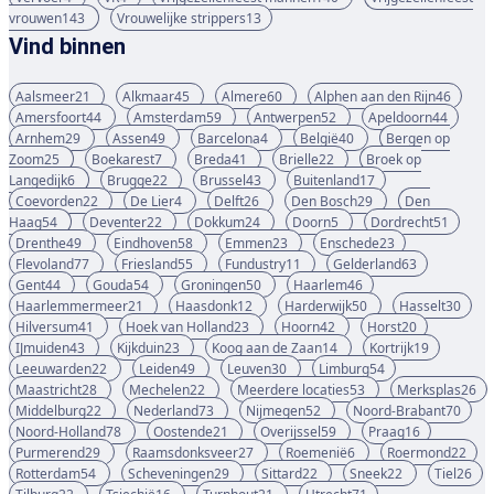
vrouwen
143
Vrouwelijke strippers
13
Vind binnen
Aalsmeer
21
Alkmaar
45
Almere
60
Alphen aan den Rijn
46
Amersfoort
44
Amsterdam
59
Antwerpen
52
Apeldoorn
44
Arnhem
29
Assen
49
Barcelona
4
België
40
Bergen op
Zoom
25
Boekarest
7
Breda
41
Brielle
22
Broek op
Langedijk
6
Brugge
22
Brussel
43
Buitenland
17
Coevorden
22
De Lier
4
Delft
26
Den Bosch
29
Den
Haag
54
Deventer
22
Dokkum
24
Doorn
5
Dordrecht
51
Drenthe
49
Eindhoven
58
Emmen
23
Enschede
23
Flevoland
77
Friesland
55
Fundustry
11
Gelderland
63
Gent
44
Gouda
54
Groningen
50
Haarlem
46
Haarlemmermeer
21
Haasdonk
12
Harderwijk
50
Hasselt
30
Hilversum
41
Hoek van Holland
23
Hoorn
42
Horst
20
IJmuiden
43
Kijkduin
23
Koog aan de Zaan
14
Kortrijk
19
Leeuwarden
22
Leiden
49
Leuven
30
Limburg
54
Maastricht
28
Mechelen
22
Meerdere locaties
53
Merksplas
26
Middelburg
22
Nederland
73
Nijmegen
52
Noord-Brabant
70
Noord-Holland
78
Oostende
21
Overijssel
59
Praag
16
Purmerend
29
Raamsdonksveer
27
Roemenië
6
Roermond
22
Rotterdam
54
Scheveningen
29
Sittard
22
Sneek
22
Tiel
26