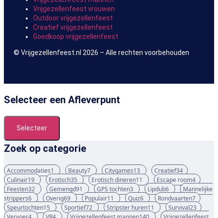
Vrijgezellenfeest vrouwen
Outdoor vrijgezellenfeest
Creatief vrijgezellenfeest
Goedkoop vrijgezellenfeest
© Vrijgezellenfeest.nl 2026 – Alle rechten voorbehouden
Selecteer een Afleverpunt
Selecteer
Zoek op categorie
Accommodaties
1
Beauty
7
Citygames
13
Creatief
34
Culinair
19
Erotisch
35
Erotisch dineren
11
Escape room
4
Feesten
32
Gemengd
91
GPS tochten
3
Lipdub
6
Mannelijke
strippers
6
Overig
69
Populair
11
Quiz
6
Rondvaarten
7
Speurtochten
15
Sportief
72
Stripster huren
11
Survival
23
Vervoer
4
VR
4
Vrijgezellenfeest mannen
140
Vrijgezellenfeest