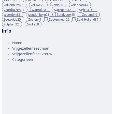
Tilburg
22
Tsjechië
16
Turnhout
21
Utrecht
71
Valkenburg
22
Veluwe
29
Venlo
30
Volendam
47
Voorthuizen
21
Wanroij
28
Waregem
42
Wehl
24
Woerden
13
Woudenberg
21
Zandvoort
45
Zeeland
49
Zeewolde
25
Zoelen
41
Zoetermeer
22
Zuid-Holland
87
Zutphen
22
Zwolle
58
Info
Home
Vrijgezellenfeest man
Vrijgezellenfeest vrouw
Categorieën