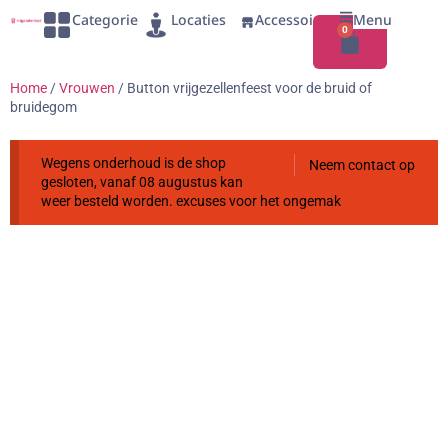
Categorie
Locaties
Accessoires
Menu
0
Home
/
Vrouwen
/ Button vrijgezellenfeest voor de bruid of
bruidegom
Wegens onderhoud is de shop
Neem contact op
gesloten, vanaf 08 augustus kan
weer besteld worden. excuses voor het ongemak