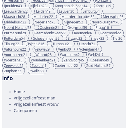
Hilversum
41
Hoek van Holland
23
Hoorn
42
Horst
20
IJmuiden
43
Kijkduin
23
Koog aan de Zaan
14
Kortrijk
19
Leeuwarden
22
Leiden
49
Leuven
30
Limburg
54
Maastricht
28
Mechelen
22
Meerdere locaties
53
Merksplas
26
Middelburg
22
Nederland
73
Nijmegen
52
Noord-Brabant
70
Noord-Holland
78
Oostende
21
Overijssel
59
Praag
16
Purmerend
29
Raamsdonksveer
27
Roemenië
6
Roermond
22
Rotterdam
54
Scheveningen
29
Sittard
22
Sneek
22
Tiel
26
Tilburg
22
Tsjechië
16
Turnhout
21
Utrecht
71
Valkenburg
22
Veluwe
29
Venlo
30
Volendam
47
Voorthuizen
21
Wanroij
28
Waregem
42
Wehl
24
Woerden
13
Woudenberg
21
Zandvoort
45
Zeeland
49
Zeewolde
25
Zoelen
41
Zoetermeer
22
Zuid-Holland
87
Zutphen
22
Zwolle
58
Info
Home
Vrijgezellenfeest man
Vrijgezellenfeest vrouw
Categorieën