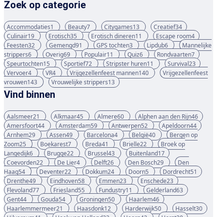
Zoek op categorie
Accommodaties
1
Beauty
7
Citygames
13
Creatief
34
Culinair
19
Erotisch
35
Erotisch dineren
11
Escape room
4
Feesten
32
Gemengd
91
GPS tochten
3
Lipdub
6
Mannelijke
strippers
6
Overig
69
Populair
11
Quiz
6
Rondvaarten
7
Speurtochten
15
Sportief
72
Stripster huren
11
Survival
23
Vervoer
4
VR
4
Vrijgezellenfeest mannen
140
Vrijgezellenfeest
vrouwen
143
Vrouwelijke strippers
13
Vind binnen
Aalsmeer
21
Alkmaar
45
Almere
60
Alphen aan den Rijn
46
Amersfoort
44
Amsterdam
59
Antwerpen
52
Apeldoorn
44
Arnhem
29
Assen
49
Barcelona
4
België
40
Bergen op
Zoom
25
Boekarest
7
Breda
41
Brielle
22
Broek op
Langedijk
6
Brugge
22
Brussel
43
Buitenland
17
Coevorden
22
De Lier
4
Delft
26
Den Bosch
29
Den
Haag
54
Deventer
22
Dokkum
24
Doorn
5
Dordrecht
51
Drenthe
49
Eindhoven
58
Emmen
23
Enschede
23
Flevoland
77
Friesland
55
Fundustry
11
Gelderland
63
Gent
44
Gouda
54
Groningen
50
Haarlem
46
Haarlemmermeer
21
Haasdonk
12
Harderwijk
50
Hasselt
30