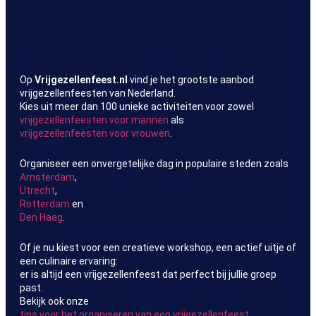
Vrijgezellenfeest.nl – meer dan 100
originele vrijgezellenfeesten
Op
Vrijgezellenfeest.nl
vind je het grootste aanbod
vrijgezellenfeesten van Nederland.
Kies uit meer dan 100 unieke activiteiten voor zowel
vrijgezellenfeesten voor mannen
als
vrijgezellenfeesten voor vrouwen
.
Organiseer een onvergetelijke dag in populaire steden zoals
Amsterdam
,
Utrecht
,
Rotterdam
en
Den Haag
.
Of je nu kiest voor een creatieve workshop, een actief uitje of
een culinaire ervaring:
er is altijd een vrijgezellenfeest dat perfect bij jullie groep
past.
Bekijk ook onze
tips voor het organiseren van een vrijgezellenfeest