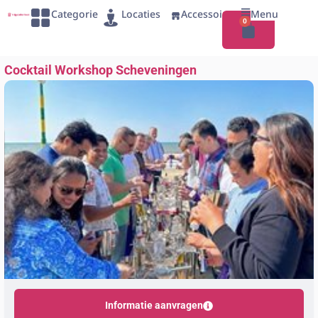
Categorie
Locaties
Accessoires
Menu
0
Cocktail Workshop Scheveningen
Informatie aanvragen