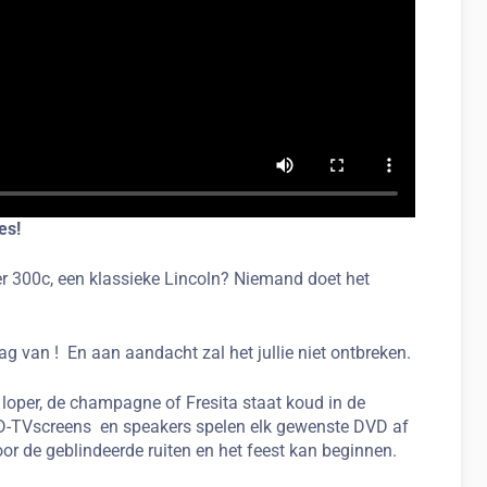
es!
ler 300c, een klassieke Lincoln? Niemand doet het
g van ! En aan aandacht zal het jullie niet ontbreken.
 loper, de champagne of Fresita staat koud in de
 LCD-TVscreens en speakers spelen elk gewenste DVD af
r de geblindeerde ruiten en het feest kan beginnen.