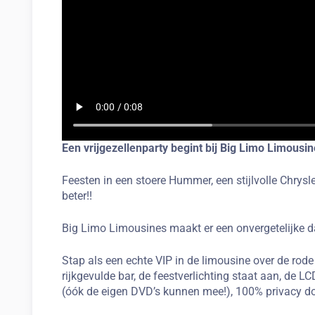
Een vrijgezellenparty begint bij Big Limo Limousin
Feesten in een stoere Hummer, een stijlvolle Chrys
beter!!
Big Limo Limousines maakt er een onvergetelijke da
Stap als een echte VIP in de limousine over de rode
rijkgevulde bar, de feestverlichting staat aan, de
(óók de eigen DVD’s kunnen mee!), 100% privacy doo