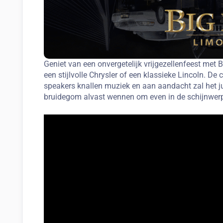
Geniet van een onvergetelijk vrijgezellenfeest met
een stijlvolle Chrysler of een klassieke Lincoln. De
speakers knallen muziek en aan aandacht zal het ju
bruidegom alvast wennen om even in de schijnwerp