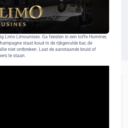
 Big Limo Limounises. Ga feesten in een toffe Hummer,
 champagne staat koud in de rijkgevulde bar, de
llie niet ontbreken. Laat de aanstaande bruid of
ers te staan.