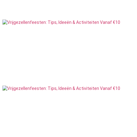
72
Feesten
Stripster Huren
11
Feesten
Survival