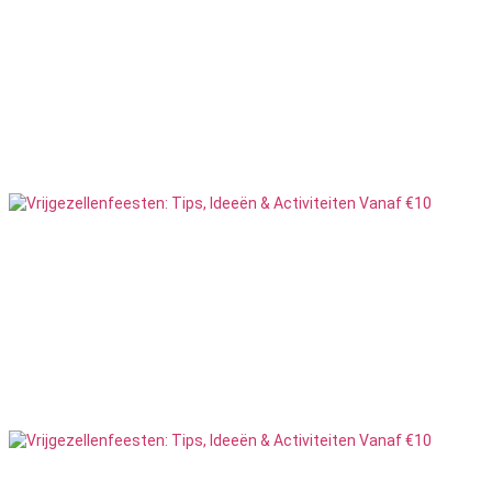
Culinair
19
Feesten
Erotisch
35
Feesten