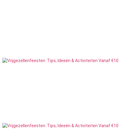
Citygames
13
Feesten
Creatief
34
Feesten