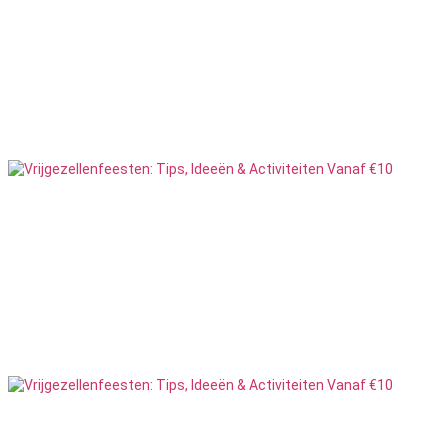
Erotisch Dineren
11
Feesten
Escape Room
4
Feesten