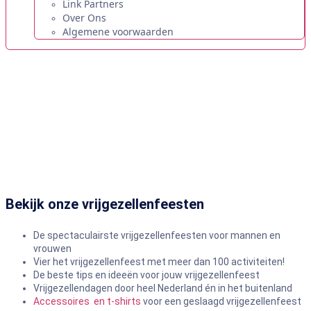
Link Partners
Over Ons
Algemene voorwaarden
Maak een keuze uit ons ruime aanbod
vrijgezellenfeesten!
Organiseer een vrijgezellenfeest en kies uit meer dan 100
sportieve, erotische, feestelijke en culinaire uitjes en activiteiten.
Met een vrijgezellenfeest van Vrijgezellenfeest.nl wordt het
sowieso een onvergetelijke dag voor de aanstaande bruid of
bruidegom.
Bekijk onze vrijgezellenfeesten
De spectaculairste vrijgezellenfeesten voor mannen en
vrouwen
Vier het vrijgezellenfeest met meer dan 100 activiteiten!
De beste tips en ideeën voor jouw vrijgezellenfeest
Vrijgezellendagen door heel Nederland én in het buitenland
Accessoires en t-shirts
voor een geslaagd vrijgezellenfeest