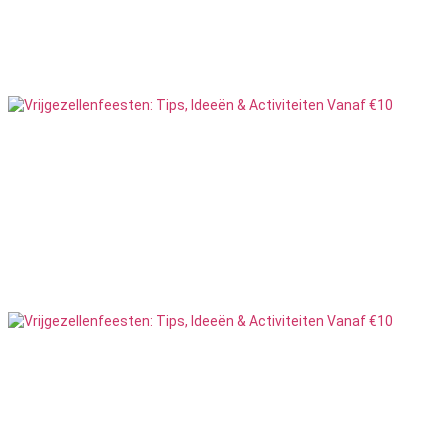
Populair
11
Feesten
Quiz
6
Feesten