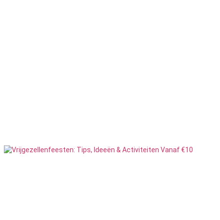
Rondvaarten
7
Feesten
Speurtochten
15
Feesten
Sportief