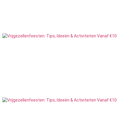
Mannelijke Strippers
6
Feesten
Overig
69
Feesten