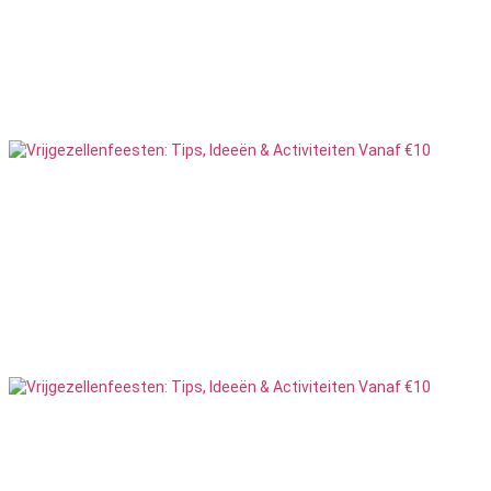
GPS Tochten
3
Feesten
Lipdub
6
Feesten