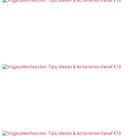
Accommodaties
1
Feesten
Beauty
7
Feesten